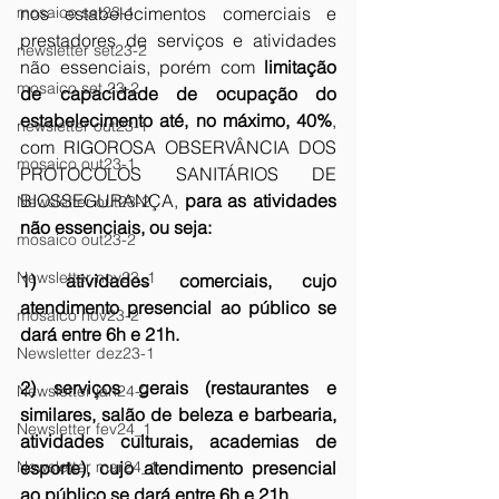
mosaico set23-1
nos estabelecimentos comerciais e 
prestadores de serviços e atividades 
newsletter set23-2
não essenciais, porém com 
limitação 
mosaico set 23-2
de capacidade de ocupação do 
estabelecimento até, no máximo, 40%
, 
newsletter out23-1
com RIGOROSA OBSERVÂNCIA DOS 
mosaico out23-1
PROTOCOLOS SANITÁRIOS DE 
BIOSSEGURANÇA, 
para as atividades 
Newsletter out23-2
não essenciais, ou seja: 
mosaico out23-2
Newsletter nov23_1
1) atividades comerciais, cujo 
atendimento presencial ao público se 
mosaico nov23-2
dará entre 6h e 21h. 
Newsletter dez23-1
2) serviços gerais (restaurantes e 
Newsletter jan24-2
similares, salão de beleza e barbearia, 
Newsletter fev24_1
atividades culturais, academias de 
Newsletter mar24_1
esporte), cujo atendimento presencial 
ao público se dará entre 6h e 21h. 