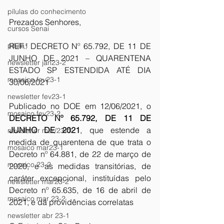
pílulas do conhecimento
Prezados Senhores, 
cursos Senai
pilula1
REF.: DECRETO Nº 65.792, DE 11 DE 
JUNHO DE 2021 – QUARENTENA 
newsletter jan23-2
ESTADO SP ESTENDIDA ATÉ DIA 
mosaico fev23-1
30/06/2021 
newsletter fev23-1
Publicado no DOE em 12/06/2021, o 
mosaico fev23-2
DECRETO Nº 65.792, DE 11 DE 
JUNHO DE 2021
, que estende a 
newsletter mar/23-1
medida de quarentena de que trata o 
mosaico mar23-1
Decreto nº 64.881, de 22 de março de 
mosaico 23-2
2020, e as medidas transitórias, de 
caráter excepcional, instituídas pelo 
newsletter mar23-2
Decreto nº 65.635, de 16 de abril de 
mosaico mar 23-2
2021, e dá providências correlatas 
newsletter abr 23-1