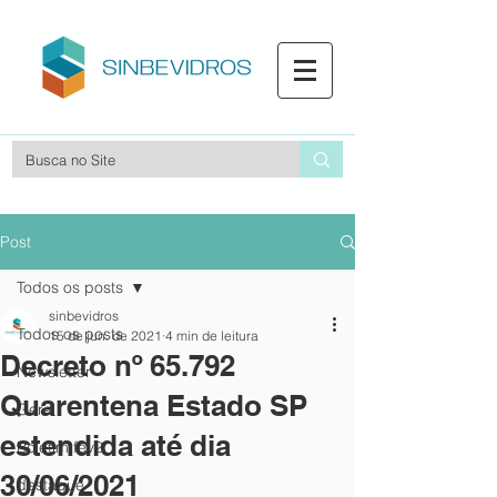
Post
Todos os posts
sinbevidros
Todos os posts
15 de jun. de 2021
4 min de leitura
Decreto nº 65.792
Newsletter
Quarentena Estado SP
Geral
estendida até dia
Boletim fev2
30/06/2021
destaque