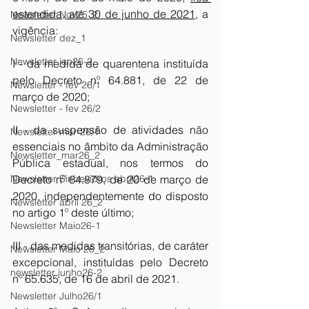
estendida, até 30 de junho de 2021
, a 
Newsletter Nov25_2
vigência: 
Newsletter dez_1
Newsletter jan26-2
I - da medida de quarentena instituída 
pelo Decreto nº 64.881, de 22 de 
Newsletter - fev 26/1
março de 2020; 
Newsletter - fev 26/2
II - da suspensão de atividades não 
Newsletter mar-26/1
essenciais no âmbito da Administração 
Newsletter_mar26_2
Pública estadual, nos termos do 
Newsletter Sinbevidros abril26-1
Decreto nº 64.879, de 20 de março de 
2020, independentemente do disposto 
Newsletter abril 26_2
no artigo 1º deste último; 
Newsletter Maio26-1
III - das medidas transitórias, de caráter 
Newsletter Maio 26_2
excepcional, instituídas pelo Decreto 
newsletter junho26-2
nº 65.635, de 16 de abril de 2021. 
Newsletter Julho26/1