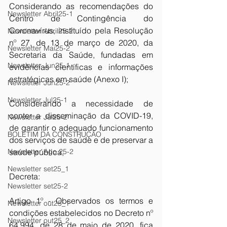
Considerando as recomendações do 
Newsletter Abril25-1
Centro de Contingência do 
Coronavírus, instituído pela Resolução 
Newsletter Abril25-2
nº 27, de 13 de março de 2020, da 
Newsletter Mai25-2
Secretaria da Saúde, fundadas em 
Newsletter Jun25-1
evidências científicas e informações 
estratégicas em saúde (Anexo I); 
Newsletter Jun25-2
Newsletter Jul25-1
Considerando a necessidade de 
conter a disseminação da COVID-19, 
Newsletter Jul25-2
de garantir o adequado funcionamento 
BOLETIM DA CONSTRUÇÃO
dos serviços de saúde e de preservar a 
Newsletter Ago 25-2
saúde pública, 
Newsletter set25_1
Decreta: 
Newsletter set25-2
Artigo 1º - Observados os termos e 
Newsletter out25_1
condições estabelecidos no Decreto nº 
Newsletter out25_2
64.994, de 28 de maio de 2020, 
fica 