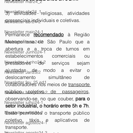
Newsletter mar24_2
Newsletter abr24_1
3) atividades religiosas, atividades 
presenciais individuais e coletivas. 
Newsletter abr24-2
Newsletter maio24-1
Permanece 
recomendado
 à Região 
Metropolitana de São Paulo que a 
Newsletter maio24-2
abertura e a troca de turnos em 
Newsletter Junho24-1
estabelecimentos comerciais ou 
Newsletter Junho24-2
prestadores de serviços sejam 
ajustadas de modo a evitar o 
Newsletter Jan25/2
deslocamento simultâneo de 
Newsletter fev_25 ed1
colaboradores nos meios de 
transporte 
público coletivo de passageiros
, 
Newsletter Março 25-2
observando-se, no que couber, 
para o 
Newsletter julho24-1
setor industrial, o horário entre 5h e 7h
. 
Newsletter julho24-2
Estão permitidos o transporte público 
coletivo, táxis e aplicativos de 
Newsletter agosto24-1
transporte. 
Newsletter agosto24-2