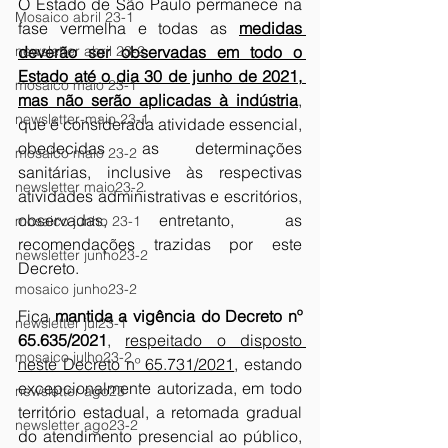
O Estado de São Paulo permanece na 
Mosaico abril 23-1
fase vermelha e todas as 
medidas 
newsletter abril 23-2
deverão ser observadas em todo o 
Estado até o dia 30 de junho de 2021, 
mosaico maio 23-1
mas não serão aplicadas à indústria
, 
newsletter-maio 23-1
que é considerada atividade essencial, 
obedecidas as determinações 
mosaico maio 23-2
sanitárias, inclusive às respectivas 
newsletter maio23-2
atividades administrativas e escritórios, 
observadas, entretanto, as 
mosaico junho 23-1
recomendações trazidas por este 
newsletter junho23-2
Decreto. 
mosaico junho23-2
Fica 
mantida a vigência do Decreto nº 
newsletter jul23-1
65.635/2021
, 
respeitado o disposto 
mosaico julho23-2
neste Decreto nº 65.731/2021
, estando 
excepcionalmente autorizada, em todo 
newsletter ago23
território estadual, a retomada gradual 
newsletter ago23-2
do atendimento presencial ao público, 