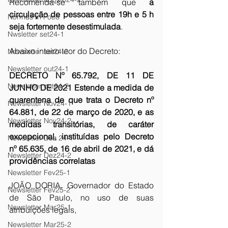
Recomenda-se também que 
a 
circulação de pessoas entre 19h e 5 h 
Normas In Foco
seja fortemente desestimulada
. 
Nwsletter set24-1
Abaixo inteiro teor do Decreto: 
Newsletter set24-2
Newsletter out24-1
DECRETO Nº 65.792, DE 11 DE 
Newsletter out24-2
JUNHO DE 2021 Estende a medida de 
quarentena de que trata o Decreto nº 
Newsletter Nov24-1
64.881, de 22 de março de 2020, e as 
Newsletter Nov24-2
medidas transitórias, de caráter 
excepcional, instituídas pelo Decreto 
Newsletter Dez 24-1
nº 65.635, de 16 de abril de 2021, e dá 
Newsletter Dez24-2
providências correlatas 
Newsletter Fev25-1
JOÃO DORIA, Governador do Estado 
Newsletter Fev25-2
de São Paulo, no uso de suas 
Newsletter Mar25-1
atribuições legais, 
Newsletter Mar25-2