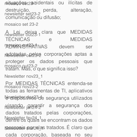
situações acidentais ou ilícitas de 
mosaico set23-1
destruição, perda, alteração, 
newsletter set23-2
comunicação ou difusão;
mosaico set 23-2
A Lei deixa clara que MEDIDAS 
newsletter out23-1
TÉCNICAS e MEDIDAS 
mosaico out23-1
ADMINISTRATIVAS devem ser 
adotadas pelas corporações aptas a 
Newsletter out23-2
proteger os dados pessoais que 
mosaico out23-2
tratam. Mas, o que significa isso?
Newsletter nov23_1
Por MEDIDAS TÉCNICAS entenda-se 
mosaico nov23-2
todas as ferramentas de TI, aplicativos 
Newsletter dez23-1
e dispositivos de segurança utilizados 
visando garantir a segurança dos 
Newsletter jan24-2
dados tratados pelas corporações, 
Newsletter fev24_1
dentre os quais se encontram os dados 
pessoais por elas tratados. É claro que 
Newsletter mar24_1
cada corporação, baseada no seu 