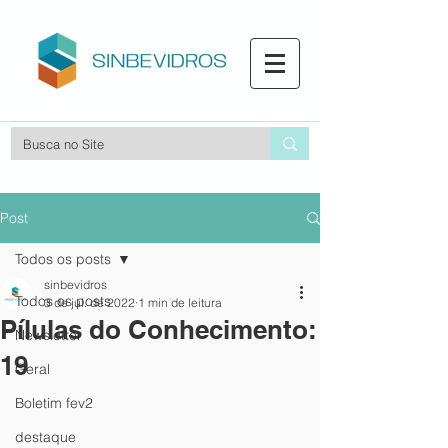
Post
Todos os posts
sinbevidros
Todos os posts
3 de jul. de 2022
1 min de leitura
Pílulas do Conhecimento:
Newsletter
19
Geral
Boletim fev2
destaque