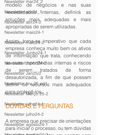
Newsletter mar24_2
modelo de negócios e nas suas 
necessidades internas, definirá as 
Newsletter abr24_1
soluções mais adequadas e mais 
Newsletter abr24-2
apropriadas de serem utilizadas. 
Newsletter maio24-1
Assim, torna-se imperativo que cada 
Newsletter maio24-2
empresa conheça muito bem os ativos 
Newsletter Junho24-1
de informação que trata, conhecendo 
as suas importâncias internas e riscos 
Newsletter Junho24-2
de serem tratados de forma 
Newsletter Jan25/2
desautorizada, a fim de que possam 
Newsletter fev_25 ed1
definir os recursos mais adequados 
para protegê-los.
Newsletter Março 25-2
Newsletter julho24-1
DÚVIDAS E PERGUNTAS
Newsletter julho24-2
A empresa que precisar de orientações 
Newsletter agosto24-1
para iniciar o processo, ou tem dúvidas 
Newsletter agosto24-2