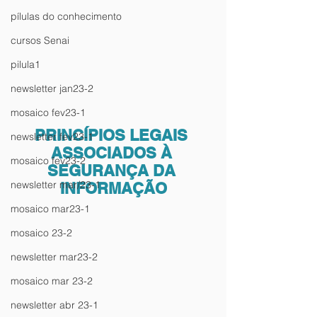
pílulas do conhecimento
cursos Senai
pilula1
newsletter jan23-2
mosaico fev23-1
PRINCÍPIOS LEGAIS 
newsletter fev23-1
ASSOCIADOS À 
mosaico fev23-2
SEGURANÇA DA 
newsletter mar/23-1
INFORMAÇÃO
mosaico mar23-1
mosaico 23-2
newsletter mar23-2
mosaico mar 23-2
newsletter abr 23-1