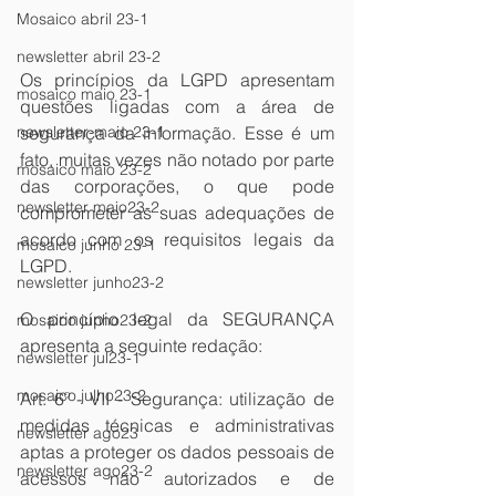
Mosaico abril 23-1
newsletter abril 23-2
Os princípios da LGPD apresentam 
mosaico maio 23-1
questões ligadas com a área de 
segurança da informação. Esse é um 
newsletter-maio 23-1
fato, muitas vezes não notado por parte 
mosaico maio 23-2
das corporações, o que pode 
newsletter maio23-2
comprometer as suas adequações de 
acordo com os requisitos legais da 
mosaico junho 23-1
LGPD.
newsletter junho23-2
O princípio legal da SEGURANÇA 
mosaico junho23-2
apresenta a seguinte redação:
newsletter jul23-1
mosaico julho23-2
Art. 6º - VII - Segurança: utilização de 
medidas técnicas e administrativas 
newsletter ago23
aptas a proteger os dados pessoais de 
newsletter ago23-2
acessos não autorizados e de 