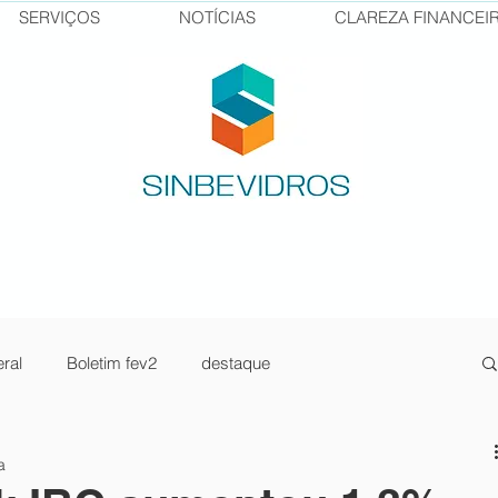
SERVIÇOS
NOTÍCIAS
CLAREZA FINANCEI
ral
Boletim fev2
destaque
sos Senai
pilula1
newsletter jan23-2
a