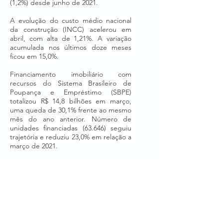
(1,2%) desde junho de 2021.
A evolução do custo médio nacional
da construção (INCC) acelerou em
abril, com alta de 1,21%. A variação
acumulada nos últimos doze meses
ficou em 15,0%.
Financiamento imobiliário com
recursos do Sistema Brasileiro de
Poupança e Empréstimo (SBPE)
totalizou R$ 14,8 bilhões em março,
uma queda de 30,1% frente ao mesmo
mês do ano anterior. Número de
unidades financiadas (63.646) seguiu
trajetória e reduziu 23,0% em relação a
março de 2021.
Faça o download do Informativo
Para acessar a publicação e mais
conteúdos relacionados ao setor, visite
o portal
Observatório da Construção.