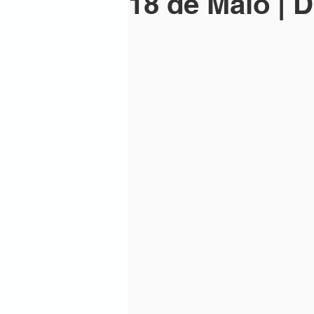
18 de Maio | D
mosaico fev23-1
newsletter 
mosaico mar23-1
mosaico 2
newsletter abr 23-1
Mosaico 
newsletter-maio 23-1
mosaic
mosaico junho 23-1
newslett
mosaico julho23-2
newslette