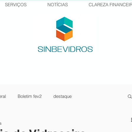
SERVIÇOS
NOTÍCIAS
CLAREZA FINANCEI
ral
Boletim fev2
destaque
sos Senai
pilula1
newsletter jan23-2
a