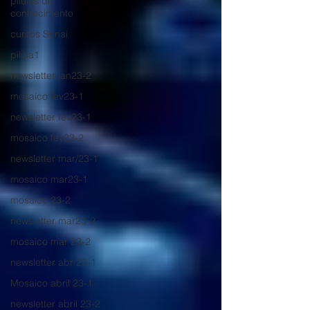
pílulas do
conhecimento
cursos Senai
pilula1
newsletter jan23-2
mosaico fev23-1
newsletter fev23-1
mosaico fev23-2
newsletter mar/23-1
mosaico mar23-1
mosaico 23-2
newsletter mar23-2
mosaico mar 23-2
newsletter abr 23-1
Mosaico abril 23-1
newsletter abril 23-2