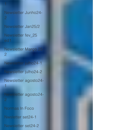
1
Newsletter Junho24-
2
Newsletter Jan25/2
Newsletter fev_25
ed1
Newsletter Março 25-
2
Newsletter julho24-1
Newsletter julho24-2
Newsletter agosto24-
1
Newsletter agosto24-
2
Normas In Foco
Nwsletter set24-1
Newsletter set24-2