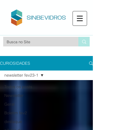
CURIOSIDADES
newsletter fev23-1
Todos os posts
Newsletter
Geral
Boletim fev2
destaque