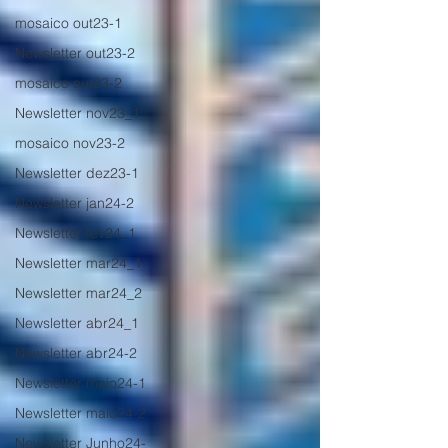
mosaico out23-1
Newsletter out23-2
mosaico out23-2
Newsletter nov23_1
mosaico nov23-2
Newsletter dez23-1
Newsletter jan24-2
Newsletter fev24_1
Newsletter mar24_1
Newsletter mar24_2
Newsletter abr24_1
Newsletter abr24-2
Newsletter maio24-1
Newsletter maio24-2
Newsletter Junho24-