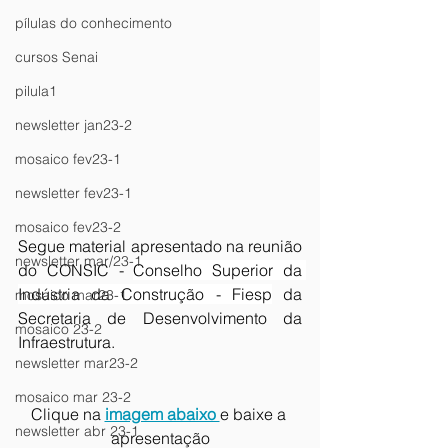
pílulas do conhecimento
cursos Senai
pilula1
newsletter jan23-2
mosaico fev23-1
newsletter fev23-1
mosaico fev23-2
Segue material apresentado na reunião 
newsletter mar/23-1
do CONSIC - 
Conselho Superior da 
Indústria da Construção - Fiesp
 da 
mosaico mar23-1
Secretaria de Desenvolvimento da 
mosaico 23-2
Infraestrutura.
newsletter mar23-2
mosaico mar 23-2
Clique na 
imagem abaixo 
e baixe a 
newsletter abr 23-1
apresentação