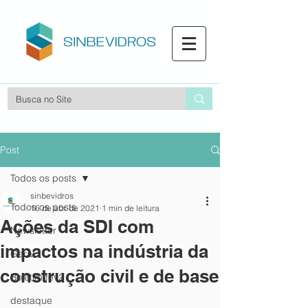
Post
Todos os posts
sinbevidros
Todos os posts
16 de abr. de 2021
1 min de leitura
Ações da SDI com
Newsletter
impactos na indústria da
Geral
construção civil e de base
Boletim fev2
destaque