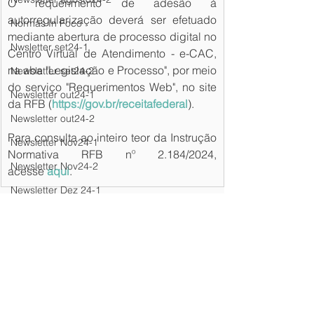
O requerimento de adesão à 
autorregularização deverá ser efetuado 
Normas In Foco
mediante abertura de processo digital no 
Nwsletter set24-1
Centro Virtual de Atendimento - e-CAC, 
na aba "Legislação e Processo", por meio 
Newsletter set24-2
do serviço "Requerimentos Web", no site 
Newsletter out24-1
da RFB (
https://gov.br/receitafederal
).
Newsletter out24-2
Para consulta ao inteiro teor da Instrução 
Newsletter Nov24-1
Normativa RFB nº 2.184/2024, 
Newsletter Nov24-2
acesse 
aqui
.
Newsletter Dez 24-1
Fonte: FIESP e CIESP
Newsletter Dez24-2
newsletter
Newsletter Fev25-1
Newsletter abr24-2
Newsletter Fev25-2
Newsletter Mar25-1
Newsletter Mar25-2