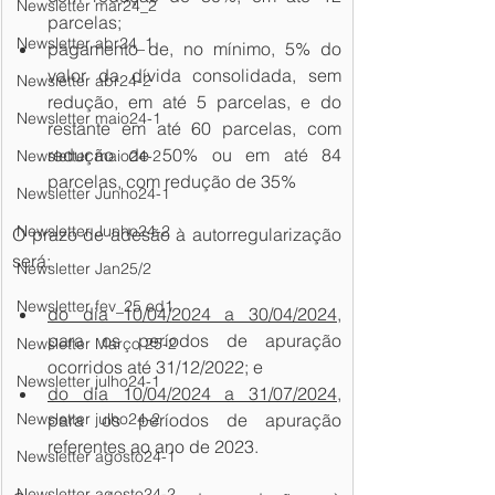
Newsletter mar24_2
parcelas;
Newsletter abr24_1
pagamento de, no mínimo, 5% do 
valor da dívida consolidada, sem 
Newsletter abr24-2
redução, em até 5 parcelas, e do 
Newsletter maio24-1
restante em até 60 parcelas, com 
redução de 50% ou em até 84 
Newsletter maio24-2
parcelas, com redução de 35%
Newsletter Junho24-1
Newsletter Junho24-2
O prazo de adesão à autorregularização 
será: 
Newsletter Jan25/2
Newsletter fev_25 ed1
do dia 10/04/2024 a 30/04/2024
, 
para os períodos de apuração 
Newsletter Março 25-2
ocorridos até 31/12/2022; e
Newsletter julho24-1
do dia 10/04/2024 a 31/07/2024
, 
Newsletter julho24-2
para os períodos de apuração 
referentes ao ano de 2023.
Newsletter agosto24-1
Newsletter agosto24-2