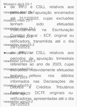
Mosaico abril 23-1
de IRPJ e CSLL relativos aos 
newsletter abril 23-2
períodos de apuração encerrados 
até 31/12/2022, cujas exclusões 
mosaico maio 23-1
tenham sido efetuadas 
newsletter-maio 23-1
indevidamente na Escrituração 
Contábil Fiscal - ECF, original ou 
mosaico maio 23-2
retificadora, transmitida até o dia 
newsletter maio23-2
29/12/2023;  
de IRPJ e CSLL relativos aos 
mosaico junho 23-1
períodos de apuração trimestrais 
newsletter junho23-2
referentes ao ano de 2023, cujas 
mosaico junho23-2
exclusões indevidamente efetuadas 
tenham reflexo nos débitos 
newsletter jul23-1
informados nas Declarações de 
mosaico julho23-2
Débitos e Créditos Tributários 
Federais - DCTF, originais ou  
newsletter ago23
retificadoras, apresentadas até o dia 
newsletter ago23-2
29/12/2023