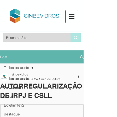
Post
Todos os posts
sinbevidros
Todos os posts
16 de abr. de 2024
1 min de leitura
AUTORREGULARIZAÇÃO
Newsletter
DE IRPJ E CSLL
Geral
Boletim fev2
destaque