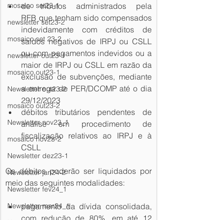
mosaico set23-1
de tributos administrados pela 
RFB que tenham sido compensados 
newsletter set23-2
indevidamente com créditos de 
mosaico set 23-2
saldos negativos de IRPJ ou CSLL 
ou com pagamentos indevidos ou a 
newsletter out23-1
maior de IRPJ ou CSLL em razão da 
mosaico out23-1
exclusão de subvenções, mediante 
a entrega de PER/DCOMP até o dia 
Newsletter out23-2
29/12/2023
mosaico out23-2
débitos tributários pendentes de 
Newsletter nov23_1
análise em procedimento de 
fiscalização relativos ao IRPJ e à 
mosaico nov23-2
CSLL
Newsletter dez23-1
Os débitos poderão ser liquidados por 
Newsletter jan24-2
meio das seguintes modalidades:
Newsletter fev24_1
Newsletter mar24_1
pagamento da dívida consolidada, 
com redução de 80%, em até 12 