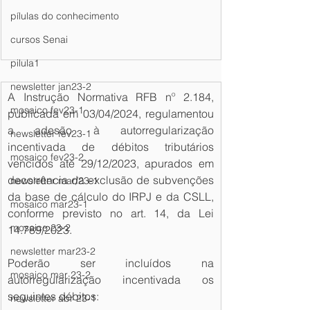
pílulas do conhecimento
cursos Senai
pilula1
newsletter jan23-2
A Instrução Normativa RFB nº 2.184, 
mosaico fev23-1
publicada em 03/04/2024, regulamentou 
a adesão à autorregularização 
newsletter fev23-1
incentivada de débitos tributários 
mosaico fev23-2
vencidos até 29/12/2023, apurados em 
decorrência da exclusão de subvenções 
newsletter mar/23-1
da base de cálculo do IRPJ e da CSLL, 
mosaico mar23-1
conforme previsto no art. 14, da Lei 
mosaico 23-2
14.789/2023.
newsletter mar23-2
Poderão ser incluídos na 
mosaico mar 23-2
autorregularização incentivada os 
seguintes débitos:
newsletter abr 23-1