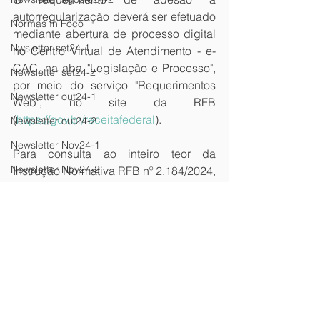
autorregularização deverá ser efetuado 
Normas In Foco
mediante abertura de processo digital 
Nwsletter set24-1
no Centro Virtual de Atendimento - e-
CAC, na aba "Legislação e Processo", 
Newsletter set24-2
por meio do serviço "Requerimentos 
Newsletter out24-1
Web", no site da RFB 
(
https://gov.br/receitafederal
).
Newsletter out24-2
Newsletter Nov24-1
Para consulta ao inteiro teor da 
Newsletter Nov24-2
Instrução Normativa RFB nº 2.184/2024, 
acesse 
aqui
.
Newsletter Dez 24-1
newsletter
Newsletter Dez24-2
Newsletter maio24-1
Newsletter Fev25-1
Newsletter Fev25-2
Newsletter Mar25-1
Newsletter Mar25-2