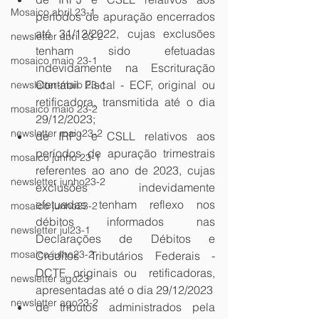
Mosaico abril 23-1
períodos de apuração encerrados 
até 31/12/2022, cujas exclusões 
newsletter abril 23-2
tenham sido efetuadas 
mosaico maio 23-1
indevidamente na Escrituração 
Contábil Fiscal - ECF, original ou 
newsletter-maio 23-1
retificadora, transmitida até o dia 
mosaico maio 23-2
29/12/2023;  
newsletter maio23-2
de IRPJ e CSLL relativos aos 
períodos de apuração trimestrais 
mosaico junho 23-1
referentes ao ano de 2023, cujas 
newsletter junho23-2
exclusões indevidamente 
efetuadas tenham reflexo nos 
mosaico junho23-2
débitos informados nas 
newsletter jul23-1
Declarações de Débitos e 
mosaico julho23-2
Créditos Tributários Federais - 
DCTF, originais ou  retificadoras, 
newsletter ago23
apresentadas até o dia 29/12/2023
newsletter ago23-2
de tributos administrados pela 