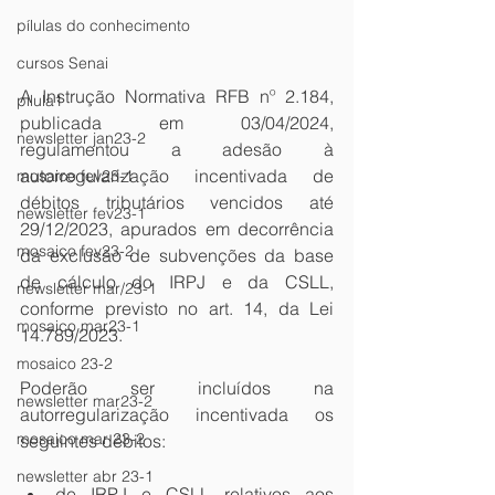
pílulas do conhecimento
cursos Senai
A Instrução Normativa RFB nº 2.184, 
pilula1
publicada em 03/04/2024, 
newsletter jan23-2
regulamentou a adesão à 
autorregularização incentivada de 
mosaico fev23-1
débitos tributários vencidos até 
newsletter fev23-1
29/12/2023, apurados em decorrência 
mosaico fev23-2
da exclusão de subvenções da base 
de cálculo do IRPJ e da CSLL, 
newsletter mar/23-1
conforme previsto no art. 14, da Lei 
mosaico mar23-1
14.789/2023.
mosaico 23-2
Poderão ser incluídos na 
newsletter mar23-2
autorregularização incentivada os 
mosaico mar 23-2
seguintes débitos:
newsletter abr 23-1
de IRPJ e CSLL relativos aos 