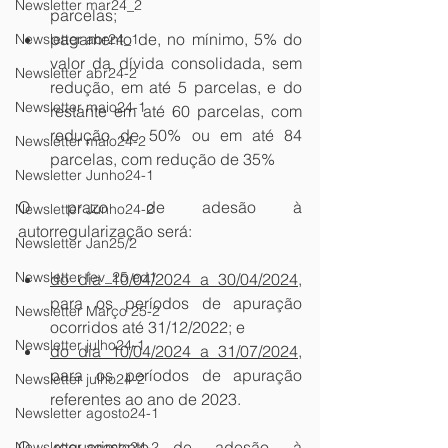
Newsletter mar24_2
parcelas;
pagamento de, no mínimo, 5% do 
Newsletter abr24_1
valor da dívida consolidada, sem 
Newsletter abr24-2
redução, em até 5 parcelas, e do 
Newsletter maio24-1
restante em até 60 parcelas, com 
redução de 50% ou em até 84 
Newsletter maio24-2
parcelas, com redução de 35%
Newsletter Junho24-1
O prazo de adesão à 
Newsletter Junho24-2
autorregularização será: 
Newsletter Jan25/2
Newsletter fev_25 ed1
do dia 10/04/2024 a 30/04/2024
, 
para os períodos de apuração 
Newsletter Março 25-2
ocorridos até 31/12/2022; e
Newsletter julho24-1
do dia 10/04/2024 a 31/07/2024
, 
para os períodos de apuração 
Newsletter julho24-2
referentes ao ano de 2023.
Newsletter agosto24-1
O requerimento de adesão à 
Newsletter agosto24-2