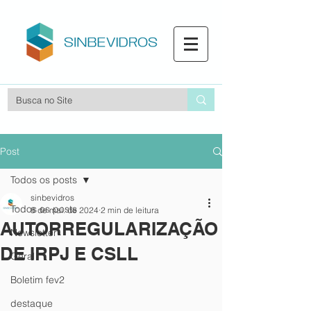
Post
Todos os posts
sinbevidros
Todos os posts
8 de mai. de 2024
2 min de leitura
AUTORREGULARIZAÇÃO
Newsletter
DE IRPJ E CSLL
Geral
Boletim fev2
destaque