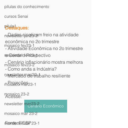
pílulas do conhecimento
cursos Senai
pilula1
Destaques:
- Dados sinalizam freio na atividade 
newsletter jan23-2
econômica no 2o trimestre
mosaico fev23-1
- Atividade Econômica no 2o trimestre 
e Cenário Prospectivo
newsletter fev23-1
- Cenário inflacionário mostra melhora
mosaico fev23-2
- Como anda a Indústria?
newsletter mar/23-1
- Mercado de trabalho resiliente
- Projeções
mosaico mar23-1
mosaico 23-2
Acesse: 
newsletter mar23-2
Cenário Econômico
mosaico mar 23-2
Fonte: FIESP
newsletter abr 23-1