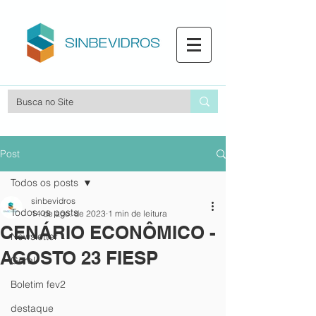
Post
Todos os posts
sinbevidros
Todos os posts
14 de ago. de 2023
1 min de leitura
CENÁRIO ECONÔMICO -
Newsletter
AGOSTO 23 FIESP
Geral
Boletim fev2
destaque