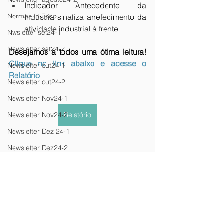
Indicador Antecedente da 
Normas In Foco
Indústria sinaliza arrefecimento da 
atividade industrial à frente.
Nwsletter set24-1
Newsletter set24-2
Desejamos a todos uma ótima leitura! 
Clique no link abaixo e acesse o  
Newsletter out24-1
Relatório
Newsletter out24-2
Newsletter Nov24-1
Newsletter Nov24-2
Relatório
Newsletter Dez 24-1
Newsletter Dez24-2
Newsletter Fev25-1
newsletter
Newsletter Fev25-2
Newsletter Jan25/2
Newsletter Mar25-1
Newsletter Mar25-2