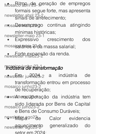
Ritmo de geração de empregos 
Mosaico abril 23-1
formais segue forte, mas apresenta 
newsletter abril 23-2
sinais de arrefecimento;
Desemprego continua atingindo 
mosaico maio 23-1
mínimas históricas;
newsletter-maio 23-1
Expressivo crescimento dos 
mosaico maio 23-2
salários e da massa salarial;
Forte expansão da renda.
newsletter maio23-2
mosaico junho 23-1
Indústria de transformação
Em 2024, a indústria de 
newsletter junho23-2
transformação entrou em processo 
mosaico junho23-2
de recuperação;
A recuperação da indústria tem 
newsletter jul23-1
sido liderada por Bens de Capital 
mosaico julho23-2
e Bens de Consumo Duráveis;
newsletter ago23
Mapa de Calor evidencia 
aquecimento generalizado do 
newsletter ago23-2
setor em 2024;