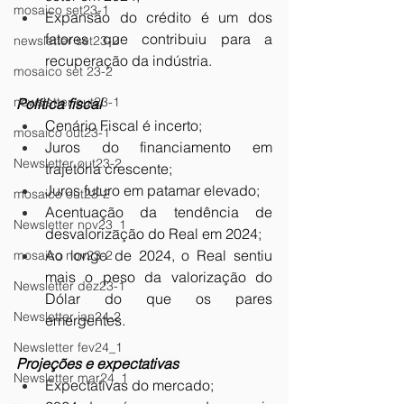
mosaico set23-1
Expansão do crédito é um dos 
fatores que contribuiu para a 
newsletter set23-2
recuperação da indústria.
mosaico set 23-2
newsletter out23-1
Política fiscal
Cenário Fiscal é incerto;
mosaico out23-1
Juros do financiamento em 
Newsletter out23-2
trajetória crescente;
Juros futuro em patamar elevado;
mosaico out23-2
Acentuação da tendência de 
Newsletter nov23_1
desvalorização do Real em 2024;
Ao longo de 2024, o Real sentiu 
mosaico nov23-2
mais o peso da valorização do 
Newsletter dez23-1
Dólar do que os pares 
Newsletter jan24-2
emergentes
.
Newsletter fev24_1
Projeções e expectativas
Newsletter mar24_1
Expectativas do mercado;