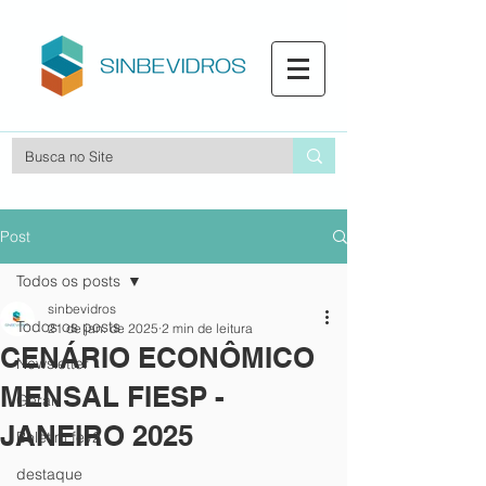
Post
Todos os posts
sinbevidros
Todos os posts
21 de jan. de 2025
2 min de leitura
​CENÁRIO ECONÔMICO
Newsletter
MENSAL FIESP -
Geral
JANEIRO 2025
Boletim fev2
destaque