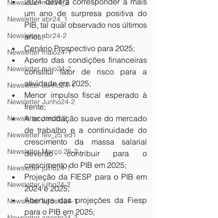
2024 deverá corresponder a mais 
Newsletter mar24_2
um ano de surpresa positiva do 
Newsletter abr24_1
PIB, tal qual observado nos últimos 
Newsletter abr24-2
anos;
Cenário Prospectivo para 2025;
Newsletter maio24-1
Aperto das condições financeiras 
Newsletter maio24-2
constitui fator de risco para a 
atividade em 2025;
Newsletter Junho24-1
Menor impulso fiscal esperado à 
Newsletter Junho24-2
frente;
A acomodação suave do mercado 
Newsletter Jan25/2
de trabalho e a continuidade do 
Newsletter fev_25 ed1
crescimento da massa salarial 
Newsletter Março 25-2
deverão contribuir para o 
crescimento do PIB em 2025;
Newsletter julho24-1
Projeção da FIESP para o PIB em 
Newsletter julho24-2
2024 e 2025;
Abertura das projeções da Fiesp 
Newsletter agosto24-1
para o PIB em 2025;
Newsletter agosto24-2