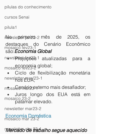
pílulas do conhecimento
cursos Senai
pilula1
No primeiro mês de 2025, os 
newsletter jan23-2
destaques do Cenário Econômico 
mosaico fev23-1
são:
Economia Global
newsletter fev23-1
Projeções atualizadas para a 
economia global;
mosaico fev23-2
Ciclo de flexibilização monetária 
newsletter mar/23-1
nos EUA;
Cenário externo mais desafiador;
mosaico mar23-1
Juros longo dos EUA está em 
mosaico 23-2
patamar elevado.
newsletter mar23-2
Economia Doméstica
mosaico mar 23-2
newsletter abr 23-1
Mercado de trabalho segue aquecido