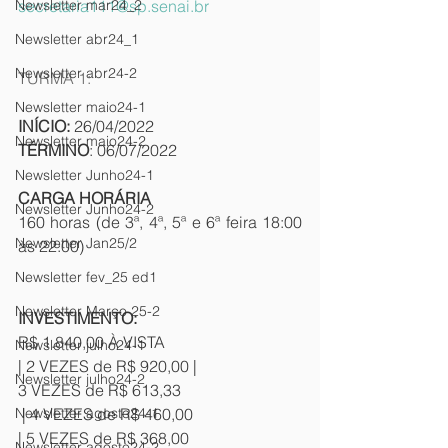
secretaria111@sp.senai.br
Newsletter mar24_2
Newsletter abr24_1
Newsletter abr24-2
TURMA 1:
Newsletter maio24-1
INÍCIO: 
26/04/2022
Newsletter maio24-2
TÉRMINO
: 06/07/2022
Newsletter Junho24-1
CARGA HORÁRIA
Newsletter Junho24-2
160 horas (de 3ª, 4ª, 5ª e 6ª feira 18:00 
Newsletter Jan25/2
às 22:00)
Newsletter fev_25 ed1
Newsletter Março 25-2
INVESTIMENTO:
R$ 1.840,00 À VISTA
Newsletter julho24-1
| 2 VEZES de R$ 920,00 |
Newsletter julho24-2
3 VEZES de R$ 613,33
 | 4 VEZES de R$ 460,00
Newsletter agosto24-1
| 5 VEZES de R$ 368,00
Newsletter agosto24-2