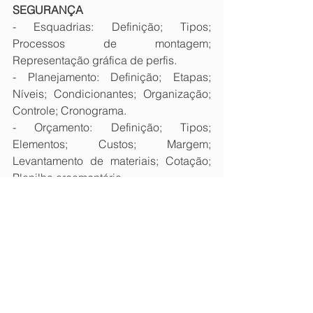
SEGURANÇA
- Esquadrias: Definição; Tipos; 
Processos de montagem; 
Representação gráfica de perfis.
- Planejamento: Definição; Etapas; 
Níveis; Condicionantes; Organização; 
Controle; Cronograma.
- Orçamento: Definição; Tipos; 
Elementos; Custos; Margem; 
Levantamento de materiais; Cotação; 
Planilha orçamentária.
- Vidros de segurança: Definição; Tipos 
e funções; Propriedades; Processo de 
fabricação; Transporte e 
acondicionamento.
- Processos de vidraçaria em vidros 
laminados e temperados: Técnicas de 
medição; Máquinas, ferramentas e 
instrumentos; Boas práticas de 