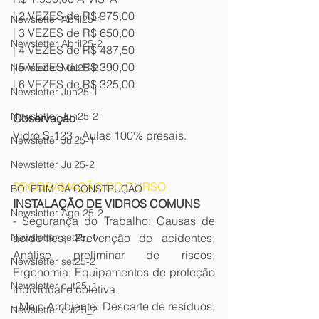
| 2 VEZES de R$ 975,00
Newsletter Abril25-1
| 3 VEZES de R$ 650,00
Newsletter Abril25-2
| 4 VEZES de R$ 487,50
| 5 VEZES de R$ 390,00
Newsletter Mai25-2
| 6 VEZES de R$ 325,00
Newsletter Jun25-1
Newsletter Jun25-2
Observação
 :
Vidro S-123 - Aulas 100% presais.
Newsletter Jul25-1
Newsletter Jul25-2
PROGRAMAÇÃO DO CURSO
BOLETIM DA CONSTRUÇÃO
INSTALAÇÃO DE VIDROS COMUNS
Newsletter Ago 25-2
- Segurança do Trabalho: Causas de 
acidentes; Prevenção de acidentes; 
Newsletter set25_1
Análise preliminar de riscos; 
Newsletter set25-2
Ergonomia; Equipamentos de proteção 
Newsletter out25_1
individual e coletiva.
- Meio Ambiente: Descarte de resíduos; 
Newsletter out25_2