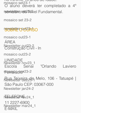
mosaico set23-1
O aluno deverá ter completado a 4ª 
série/ano do Nível Fundamental.
newsletter set23-2
mosaico set 23-2
newsletter out23-1
SOBRE O CURSO
mosaico out23-1
ÁREA
Newsletter out23-2
Construção Civil - In
mosaico out23-2
UNIDADE
Newsletter nov23_1
Escola Senai "Orlando Laviero 
mosaico nov23-2
Ferraiuolo"
Rua Teixeira de Melo, 106 - Tatuapé | 
Newsletter dez23-1
São Paulo CEP: 03067-000
Newsletter jan24-2
TELEFONE
Newsletter fev24_1
11 2227-6900
Newsletter mar24_1
E-MAIL