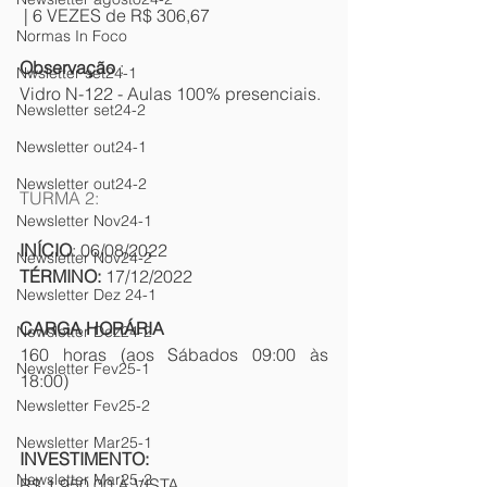
 | 6 VEZES de R$ 306,67
Normas In Foco
Observação
 :
Nwsletter set24-1
Vidro N-122 - Aulas 100% presenciais.
Newsletter set24-2
Newsletter out24-1
Newsletter out24-2
TURMA 2: 
Newsletter Nov24-1
INÍCIO
: 06/08/2022
Newsletter Nov24-2
TÉRMINO:
 17/12/2022 
Newsletter Dez 24-1
CARGA HORÁRIA
Newsletter Dez24-2
160 horas (aos Sábados 09:00 às 
Newsletter Fev25-1
18:00)
Newsletter Fev25-2
Newsletter Mar25-1
INVESTIMENTO:
Newsletter Mar25-2
R$ 1.950,00 À VISTA