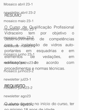
Mosaico abril 23-1
newsletter abril 23-2
RESUMO
mosaico maio 23-1
O Curso de Qualificação Profissional 
newsletter-maio 23-1
Vidraceiro tem por objetivo o 
mosaico maio 23-2
desenvolvimento de competências 
para a instalação de vidros auto-
newsletter maio23-2
portantes em esquadrias e em 
mosaico junho 23-1
elementos de vedações, em 
edificações, de acordo com 
newsletter junho23-2
procedimentos e normas técnicas.
mosaico junho23-2
newsletter jul23-1
REQUISITO
mosaico julho23-2
newsletter ago23
O aluno deverá, no início do curso, ter 
newsletter ago23-2
no mínimo 18 anos de idade.