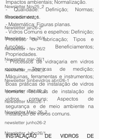
Impactos ambientais; Normalização.
Newsletter Nov25_2
- Qualidade: Definição; Normas; 
Procedimentos.
Newsletter dez_1
- Matemática: Figuras planas.
Newsletter jan26-2
- Vidros Comuns e espelhos: Definição; 
Newsletter - fev 26/1
Processo de fabricação; Tipos e 
funções; Beneficiamentos; 
Newsletter - fev 26/2
Propriedades.
Newsletter mar-26/1
- Processos de vidraçaria em vidros 
comuns: Técnicas de medição; 
Newsletter_mar26_2
Máquinas, ferramentas e instrumentos; 
Newsletter Sinbevidros abril26-1
Boas práticas de instalação de vidros 
comuns; Técnicas de instalação de 
Newsletter abril 26_2
vidros comuns; Aspectos de 
Newsletter Maio26-1
segurança e de meio ambiente na 
Newsletter Maio 26_2
instalação de vidros comuns.
newsletter junho26-2
Newsletter Julho26/1
INSTALAÇÃO DE VIDROS DE 