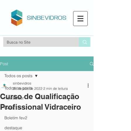
Post
Todos os posts
sinbevidros
Todos os posts
26 de abr. de 2022
2 min de leitura
Curso de Qualificação
Newsletter
Profissional Vidraceiro
Geral
Boletim fev2
destaque