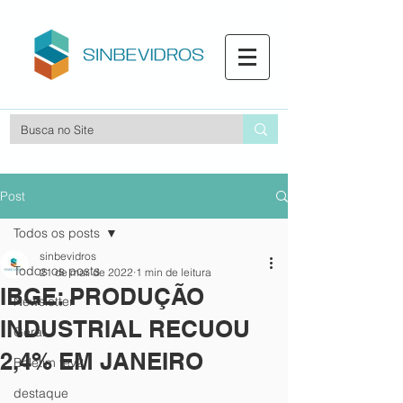
Post
Todos os posts
sinbevidros
Todos os posts
21 de mar. de 2022
1 min de leitura
IBGE: PRODUÇÃO
Newsletter
INDUSTRIAL RECUOU
Geral
2,4% EM JANEIRO
Boletim fev2
destaque