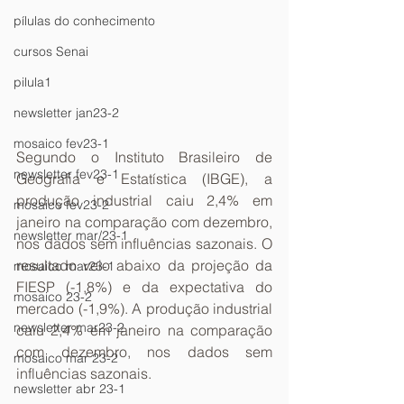
pílulas do conhecimento
cursos Senai
pilula1
newsletter jan23-2
mosaico fev23-1
Segundo o Instituto Brasileiro de 
newsletter fev23-1
Geografia e Estatística (IBGE), a 
produção industrial caiu 2,4% em 
mosaico fev23-2
janeiro na comparação com dezembro, 
newsletter mar/23-1
nos dados sem influências sazonais. O 
resultado veio abaixo da projeção da 
mosaico mar23-1
FIESP (-1,8%) e da expectativa do 
mosaico 23-2
mercado (-1,9%). A produção industrial 
newsletter mar23-2
caiu 2,4% em janeiro na comparação 
com dezembro, nos dados sem 
mosaico mar 23-2
influências sazonais. 
newsletter abr 23-1