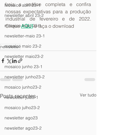
Leia a análise completa e confira 
Mosaico abril 23-1
nossas expectativas para a produção 
newsletter abril 23-2
industrial de fevereiro e de 2022. 
Clique 
AQUI
 e faça o download
mosaico maio 23-1
newsletter-maio 23-1
mosaico maio 23-2
newsletter
newsletter maio23-2
mosaico junho 23-1
newsletter junho23-2
mosaico junho23-2
Ver tudo
Posts recentes
newsletter jul23-1
mosaico julho23-2
newsletter ago23
newsletter ago23-2