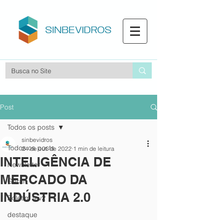
Post
Todos os posts
sinbevidros
Todos os posts
24 de out. de 2022
1 min de leitura
INTELIGÊNCIA DE
Newsletter
MERCADO DA
Geral
INDÚSTRIA 2.0
Boletim fev2
destaque