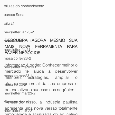
pílulas do conhecimento
cursos Senai
pilula1
newsletter jan23-2
DESCUBRA AGORA MESMO SUA 
mosaico fev23-1
MAIS NOVA FERRAMENTA PARA 
newsletter fev23-1
FAZER NEGÓCIOS.
mosaico fev23-2
Informação é poder. Conhecer melhor o 
newsletter mar/23-1
mercado te ajuda a desenvolver 
mosaico mar23-1
melhores estratégias, ampliar o 
alcance comercial da sua empresa e 
mosaico 23-2
potencializar o sucesso nos negócios.
newsletter mar23-2
Pensando nisso, a indústria paulista 
mosaico mar 23-2
apresenta uma nova versão totalmente 
newsletter abr 23-1
remodelada e atualizada do aplicativo 