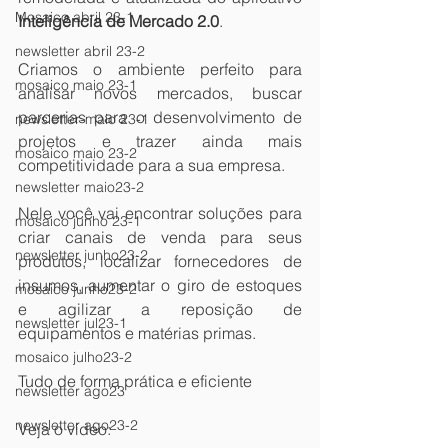
Mosaico abril 23-1
Inteligência de Mercado 2.0
.
newsletter abril 23-2
Criamos o ambiente perfeito para 
mosaico maio 23-1
analisar novos mercados, buscar 
parcerias para o desenvolvimento de 
newsletter-maio 23-1
projetos e trazer ainda mais 
mosaico maio 23-2
competitividade para a sua empresa.
newsletter maio23-2
Nele você vai encontrar soluções para 
mosaico junho 23-1
criar canais de venda para seus 
newsletter junho23-2
produtos, localizar fornecedores de 
insumos, aumentar o giro de estoques 
mosaico junho23-2
e agilizar a reposição de 
newsletter jul23-1
equipamentos e matérias primas.
mosaico julho23-2
Tudo de forma prática e eficiente
newsletter ago23
newsletter ago23-2
Veja o vídeo: