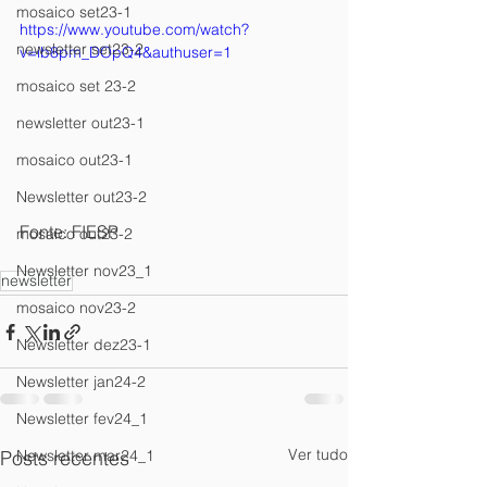
mosaico set23-1
https://www.youtube.com/watch?
newsletter set23-2
v=ib8pm_DOpQ4&authuser=1
mosaico set 23-2
newsletter out23-1
mosaico out23-1
Newsletter out23-2
Fonte: FIESP
mosaico out23-2
Newsletter nov23_1
newsletter
mosaico nov23-2
Newsletter dez23-1
Newsletter jan24-2
Newsletter fev24_1
Ver tudo
Newsletter mar24_1
Posts recentes