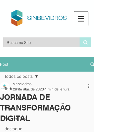
Post
Todos os posts
sinbevidros
Todos os posts
29 de mai. de 2023
1 min de leitura
JORNADA DE
Newsletter
TRANSFORMAÇÃO
Geral
DIGITAL
Boletim fev2
destaque