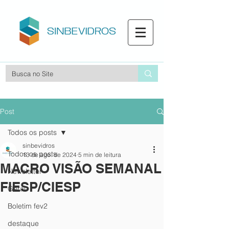
Post
Todos os posts
sinbevidros
Todos os posts
13 de ago. de 2024
5 min de leitura
MACRO VISÃO SEMANAL
Newsletter
FIESP/CIESP
Geral
Boletim fev2
destaque