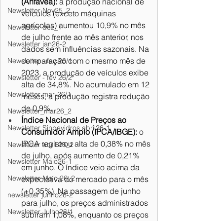
(Anfavea):
 a produção nacional de 
Newsletter Nov25_2
veículos (exceto máquinas 
agrícolas) aumentou 10,9% no mês 
Newsletter dez_1
de julho frente ao mês anterior, nos 
Newsletter jan26-2
dados sem influências sazonais. Na 
comparação com o mesmo mês de 
Newsletter - fev 26/1
2023, a produção de veículos exibe 
Newsletter - fev 26/2
alta de 34,8%. No acumulado em 12 
Newsletter mar-26/1
meses, a produção registra redução 
de 0,9%.
Newsletter_mar26_2
Índice Nacional de Preços ao 
Newsletter Sinbevidros abril26-1
Consumidor Amplo (IPCA/IBGE):
 o 
IPCA registrou alta de 0,38% no mês 
Newsletter abril 26_2
de julho, após aumento de 0,21% 
Newsletter Maio26-1
em junho. O índice veio acima da 
Newsletter Maio 26_2
expectativa do mercado para o mês 
(+0,35%). Na passagem de junho 
newsletter junho26-2
para julho, os preços administrados 
Newsletter Julho26/1
subiram 1,08%, enquanto os preços 