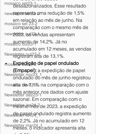
mosaico set23-1
dessazonalizados. Esse resultado 
representa uma redução de 1,5% 
newsletter set23-2
em relação ao mês de junho. Na 
mosaico set 23-2
comparação com o mesmo mês de 
newsletter out23-1
2023, as vendas apresentam 
aumento de 14,2%. Já no 
mosaico out23-1
acumulado em 12 meses, as vendas 
Newsletter out23-2
registram alta de 13,1%.
Expedição de papel ondulado 
mosaico out23-2
(Empapel):
 a expedição de papel 
Newsletter nov23_1
ondulado do mês de junho registrou 
alta de 1,1% na comparação com o 
mosaico nov23-2
mês anterior, nos dados com ajuste 
Newsletter dez23-1
sazonal. Em comparação com o 
Newsletter jan24-2
mesmo mês de 2023, a expedição 
de papel ondulado registra aumento 
Newsletter fev24_1
de 2,2%. Já no acumulado em 12 
Newsletter mar24_1
meses, o indicador apresenta alta 