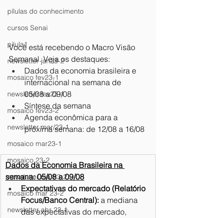
pílulas do conhecimento
cursos Senai
pilula1
Você está recebendo o Macro Visão 
Semanal. Veja os destaques:
newsletter jan23-2
Dados da economia brasileira e 
mosaico fev23-1
internacional na semana de 
05/08 a 09/08
newsletter fev23-1
Síntese da semana
mosaico fev23-2
Agenda econômica para a 
newsletter mar/23-1
próxima semana: de 12/08 a 16/08
mosaico mar23-1
mosaico 23-2
Dados da Economia Brasileira na 
semana: 05/08 a 09/08
newsletter mar23-2
Expectativas do mercado (Relatório 
mosaico mar 23-2
Focus/Banco Central):
 a mediana 
newsletter abr 23-1
das expectativas do mercado, 