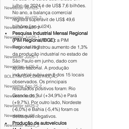
julho de 2024 é de US$ 7,6 bilhões. 
Newsletter Abril25-1
No ano, a balança comercial 
Newsletter Abril25-2
registra superávit de US$ 49,6 
bilhões (jan-jul/24).
Newsletter Mai25-2
Pesquisa Industrial Mensal Regional 
Newsletter Jun25-1
(PIM Regional/IBGE):
 a PIM 
Regional registrou aumento de 1,3% 
Newsletter Jun25-2
da produção industrial no estado de 
Newsletter Jul25-1
São Paulo em junho, dado com 
Newsletter Jul25-2
ajuste sazonal. A produção 
industrial subiu em 8 dos 15 locais 
BOLETIM DA CONSTRUÇÃO
observados. Os principais 
Newsletter Ago 25-2
resultados positivos foram: Rio 
Grande do Sul (+34,9%) e Pará 
Newsletter set25_1
(+9,7%). Por outro lado, Nordeste 
Newsletter set25-2
(-6,0%) e Bahia (-5,4%) foram os 
Newsletter out25_1
destaques negativos.
Produção de autoveículos 
Newsletter out25_2