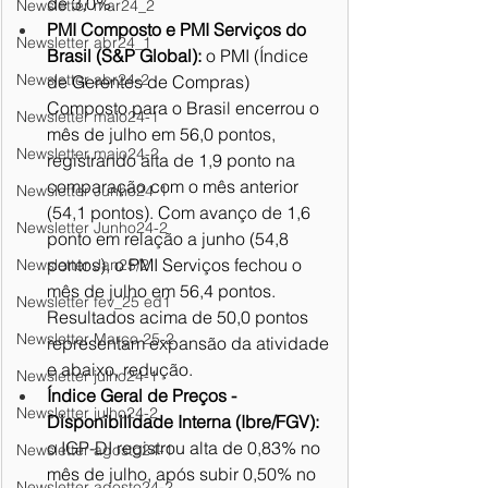
de 3,0%.
Newsletter mar24_2
PMI Composto e PMI Serviços do 
Newsletter abr24_1
Brasil (S&P Global):
 o PMI (Índice 
Newsletter abr24-2
de Gerentes de Compras) 
Composto para o Brasil encerrou o 
Newsletter maio24-1
mês de julho em 56,0 pontos, 
Newsletter maio24-2
registrando alta de 1,9 ponto na 
comparação com o mês anterior 
Newsletter Junho24-1
(54,1 pontos). Com avanço de 1,6 
Newsletter Junho24-2
ponto em relação a junho (54,8 
pontos), o PMI Serviços fechou o 
Newsletter Jan25/2
mês de julho em 56,4 pontos. 
Newsletter fev_25 ed1
Resultados acima de 50,0 pontos 
Newsletter Março 25-2
representam expansão da atividade 
e abaixo, redução.
Newsletter julho24-1
Índice Geral de Preços - 
Newsletter julho24-2
Disponibilidade Interna (Ibre/FGV):
o IGP-DI registrou alta de 0,83% no 
Newsletter agosto24-1
mês de julho, após subir 0,50% no 
Newsletter agosto24-2