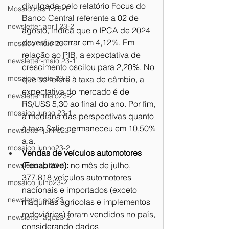
divulgada pelo relatório Focus do 
Mosaico abril 23-1
Banco Central referente a 02 de 
newsletter abril 23-2
agosto, indica que o IPCA de 2024 
deverá encerrar em 4,12%. Em 
mosaico maio 23-1
relação ao PIB, a expectativa de 
newsletter-maio 23-1
crescimento oscilou para 2,20%. No 
mosaico maio 23-2
que se refere à taxa de câmbio, a 
expectativa do mercado é de 
newsletter maio23-2
R$/US$ 5,30 ao final do ano. Por fim, 
mosaico junho 23-1
a mediana das perspectivas quanto 
à taxa Selic permaneceu em 10,50% 
newsletter junho23-2
a.a.
mosaico junho23-2
Vendas de veículos automotores 
(Fenabrave):
 no mês de julho, 
newsletter jul23-1
377.818 veículos automotores 
mosaico julho23-2
nacionais e importados (exceto 
newsletter ago23
máquinas agrícolas e implementos 
rodoviários) foram vendidos no país, 
newsletter ago23-2
considerando dados 