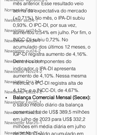
mês anterior. Esse resultado veio 
Normas In Foco
acima da expectativa do mercado 
(+0,71%). No mês, o IPA-DI subiu 
Nwsletter set24-1
0,93%. O IPC-DI, por sua vez, 
Newsletter set24-2
aumentou 0,54% em julho. Por fim, o 
INCC-DI subiu 0,72%. No 
Newsletter out24-1
acumulado dos últimos 12 meses, o 
Newsletter out24-2
IGP-DI registra aumento de 4,16%. 
Dentre os componentes do 
Newsletter Nov24-1
indicador, o IPA-DI apresenta 
Newsletter Nov24-2
aumento de 4,10%. Nessa mesma 
Newsletter Dez 24-1
métrica, o IPC-DI registra alta de 
4,12%, e o INCC-DI, de 4,67%.
Newsletter Dez24-2
Balança Comercial Mensal (Secex):
Newsletter Fev25-1
o saldo médio diário da balança 
comercial foi de US$ 389,5 milhões 
Newsletter Fev25-2
em julho de 2023 para US$ 332,2 
Newsletter Mar25-1
milhões em média diária em julho 
Newsletter Mar25-2
de 2024. O saldo acumulado em 