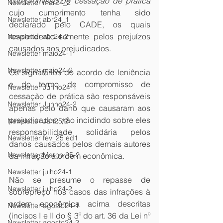
compromisso de cessação de prática
Newsletter mar24_2
cujo cumprimento tenha sido 
Newsletter abr24_1
declarado pelo CADE, os quais 
responderão somente pelos prejuízos 
Newsletter abr24-2
causados aos prejudicados.
Newsletter maio24-1
Newsletter maio24-2
Os signatários do acordo de leniência 
e do termo de compromisso de 
Newsletter Junho24-1
cessação de prática são responsáveis 
Newsletter Junho24-2
apenas pelo dano que causaram aos 
prejudicados, não incidindo sobre eles 
Newsletter Jan25/2
responsabilidade solidária pelos 
Newsletter fev_25 ed1
danos causados pelos demais autores 
Newsletter Março 25-2
da infração à ordem econômica.
Newsletter julho24-1
Não se presume o repasse de 
Newsletter julho24-2
sobrepreço nos casos das infrações à 
ordem econômica acima descritas 
Newsletter agosto24-1
(incisos I e II do § 3º do art. 36 da Lei nº 
Newsletter agosto24-2