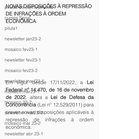
NOVAS DISPOSIÇÕES À REPRESSÃO 
pílulas do conhecimento
DE INFRAÇÕES À ORDEM 
cursos Senai
ECONÔMICA
pilula1
newsletter jan23-2
mosaico fev23-1
newsletter fev23-1
mosaico fev23-2
newsletter mar/23-1
Em vigor desde 17/11/2022, a 
Lei 
Federal nº 14.470, de 16 de novembro 
mosaico mar23-1
de 2022
, altera a 
Lei de Defesa da 
mosaico 23-2
Concorrência
 (Lei nº 12.529/2011) para 
prever novas disposições aplicáveis à 
newsletter mar23-2
repressão de infrações à ordem 
mosaico mar 23-2
econômica.
newsletter abr 23-1