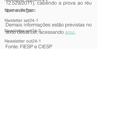
12.529/2011), cabendo a prova ao réu 
que o alegar.
Normas In Foco
Nwsletter set24-1
Demais informações estão previstas no 
Newsletter set24-2
texto desta Lei, acessando 
aqui.
Newsletter out24-1
Fonte: FIESP e CIESP
Newsletter out24-2
newsletter
Newsletter Nov24-1
Newsletter Nov24-2
Newsletter Dez 24-1
Newsletter Dez24-2
Ver tudo
Posts recentes
Newsletter Fev25-1
Newsletter Fev25-2
Newsletter Mar25-1
Newsletter Mar25-2