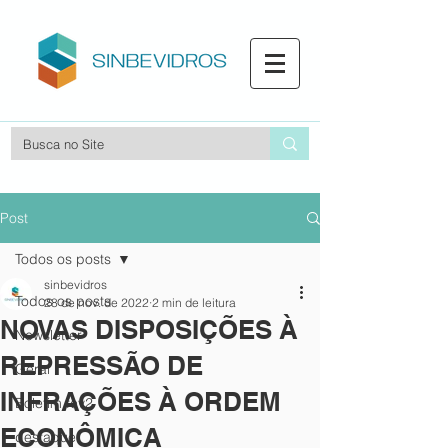
Post
Todos os posts
sinbevidros
Todos os posts
28 de nov. de 2022
2 min de leitura
NOVAS DISPOSIÇÕES À
Newsletter
REPRESSÃO DE
Geral
INFRAÇÕES À ORDEM
Boletim fev2
ECONÔMICA
destaque