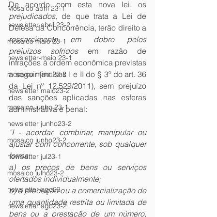
De acordo com esta nova lei, os 
Mosaico abril 23-1
prejudicados, 
de que trata a Lei de 
newsletter abril 23-2
Defesa da Concorrência, terão direito a 
ressarcimento em dobro pelos 
mosaico maio 23-1
prejuízos sofridos
 em razão de 
newsletter-maio 23-1
infrações à ordem econômica previstas 
a seguir (incisos I e II do § 3º do art. 36 
mosaico maio 23-2
da Lei nº 12.529/2011), sem prejuízo 
newsletter maio23-2
das sanções aplicadas nas esferas 
mosaico junho 23-1
administrativa e penal:
newsletter junho23-2
“I - acordar, combinar, manipular ou 
mosaico junho23-2
ajustar com concorrente, sob qualquer 
forma:
newsletter jul23-1
a) os preços de bens ou serviços 
mosaico julho23-2
ofertados individualmente;
newsletter ago23
b) a produção ou a comercialização de 
uma quantidade restrita ou limitada de 
newsletter ago23-2
bens ou a prestação de um número, 