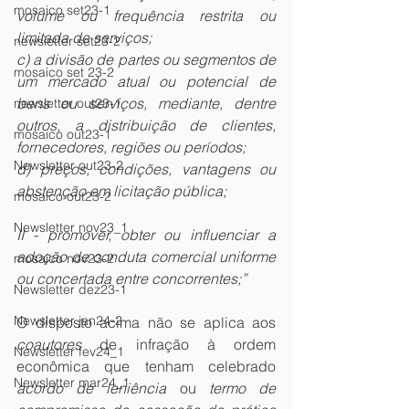
mosaico set23-1
volume ou frequência restrita ou 
limitada de serviços;
newsletter set23-2
c) a divisão de partes ou segmentos de 
mosaico set 23-2
um mercado atual ou potencial de 
bens ou serviços, mediante, dentre 
newsletter out23-1
outros, a distribuição de clientes, 
mosaico out23-1
fornecedores, regiões ou períodos;
Newsletter out23-2
d) preços, condições, vantagens ou 
abstenção em licitação pública;
mosaico out23-2
Newsletter nov23_1
II - promover, obter ou influenciar a 
adoção de conduta comercial uniforme 
mosaico nov23-2
ou concertada entre concorrentes;”
Newsletter dez23-1
Newsletter jan24-2
O disposto acima não se aplica aos 
coautores 
de infração à ordem 
Newsletter fev24_1
econômica que tenham celebrado 
Newsletter mar24_1
acordo de leniência
 ou 
termo de 