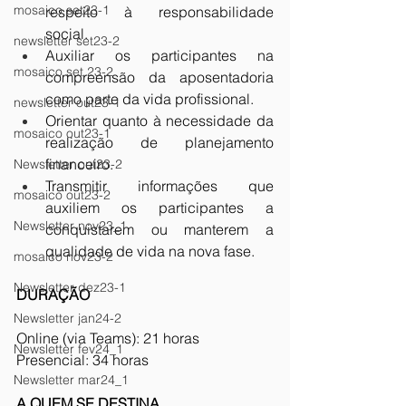
mosaico set23-1
respeito à responsabilidade 
social. 
newsletter set23-2
Auxiliar os participantes na 
mosaico set 23-2
compreensão da aposentadoria 
como parte da vida profissional. 
newsletter out23-1
Orientar quanto à necessidade da 
mosaico out23-1
realização de planejamento 
financeiro. 
Newsletter out23-2
Transmitir informações que 
mosaico out23-2
auxiliem os participantes a 
Newsletter nov23_1
conquistarem ou manterem a 
qualidade de vida na nova fase. 
mosaico nov23-2
Newsletter dez23-1
DURAÇÃO
Newsletter jan24-2
Online (via Teams): 21 horas
Newsletter fev24_1
Presencial: 34 horas
Newsletter mar24_1
A QUEM SE DESTINA