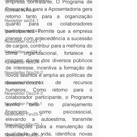
empresa contratante. O Programa de 
Preparação para a Aposentadoria gera 
Normas In Foco
retorno tanto para a organização 
Nwsletter set24-1
quanto para os colaboradores 
participantes. Permite que a empresa 
Newsletter set24-2
planeje com antecedência a sucessão 
Newsletter out24-1
de cargos, contribui para a melhoria do 
Newsletter out24-2
clima organizacional, fortalece a 
imagem diante dos diversos públicos 
Newsletter Nov24-1
de interesse, incentiva a formação de 
Newsletter Nov24-2
novos talentos e amplia as políticas de 
desenvolvimento de recursos 
Newsletter Dez 24-1
humanos. Como retorno para o 
Newsletter Dez24-2
colaborador participante, o Programa 
Newsletter Fev25-1
auxilia tanto no planejamento 
financeiro como psicossocial, 
Newsletter Fev25-2
elevando a autoestima, transmite 
Newsletter Mar25-1
informações para a manutenção da 
qualidade de vida, identifica novas 
Newsletter Mar25-2