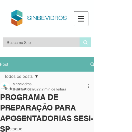
Post
Todos os posts
sinbevidros
Todos os posts
8 de fev. de 2022
2 min de leitura
PROGRAMA DE
Newsletter
PREPARAÇÃO PARA
Geral
APOSENTADORIAS SESI-
Boletim fev2
SP
destaque