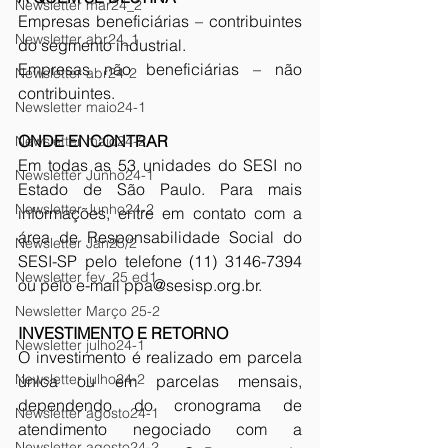
Newsletter mar24_2
Empresas beneficiárias – contribuintes 
Newsletter abr24_1
do segmento industrial. 
Empresas não beneficiárias – não 
Newsletter abr24-2
contribuintes. 
Newsletter maio24-1
ONDE ENCONTRAR
Newsletter maio24-2
Em todas as 53 unidades do SESI no 
Newsletter Junho24-1
Estado de São Paulo. Para mais 
Newsletter Junho24-2
informações, entre em contato com a 
área de Responsabilidade Social do 
Newsletter Jan25/2
SESI-SP pelo telefone (11) 3146-7394 
Newsletter fev_25 ed1
ou pelo e-mail ppa@sesisp.org.br. 
Newsletter Março 25-2
INVESTIMENTO E RETORNO
Newsletter julho24-1
O investimento é realizado em parcela 
Newsletter julho24-2
única ou em parcelas mensais, 
dependendo do cronograma de 
Newsletter agosto24-1
atendimento negociado com a 
Newsletter agosto24-2