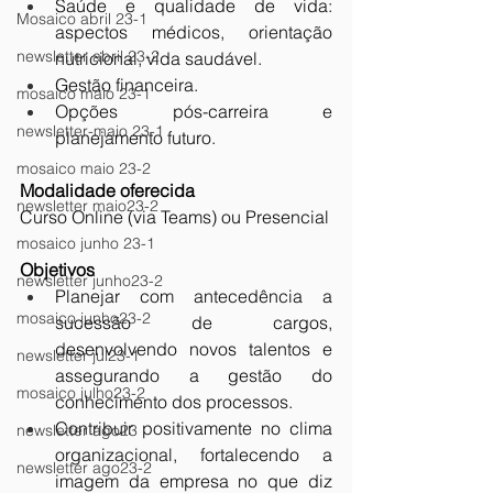
Saúde e qualidade de vida: 
Mosaico abril 23-1
aspectos médicos, orientação 
newsletter abril 23-2
nutricional, vida saudável.
Gestão financeira.
mosaico maio 23-1
Opções pós-carreira e 
newsletter-maio 23-1
planejamento futuro.
mosaico maio 23-2
Modalidade oferecida
newsletter maio23-2
Curso Online (via Teams) ou Presencial
mosaico junho 23-1
Objetivos
newsletter junho23-2
Planejar com antecedência a 
mosaico junho23-2
sucessão de cargos, 
desenvolvendo novos talentos e 
newsletter jul23-1
assegurando a gestão do 
mosaico julho23-2
conhecimento dos processos.
Contribuir positivamente no clima 
newsletter ago23
organizacional, fortalecendo a 
newsletter ago23-2
imagem da empresa no que diz 