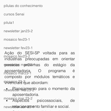
pílulas do conhecimento
cursos Senai
pilula1
newsletter jan23-2
mosaico fev23-1
newsletter fev23-1
Ação do SESI-SP voltada para as 
mosaico fev23-2
indústrias preocupadas em orientar 
pessoas próximas do estágio da 
newsletter mar/23-1
aposentadoria. O programa é 
mosaico mar23-1
composto por módulos temáticos e 
mosaico 23-2
vivenciais que abordam: 
Planejamento para o momento da 
newsletter mar23-2
aposentadoria.
mosaico mar 23-2
Aspectos psicossociais, de 
relacionamento familiar e social.
newsletter abr 23-1