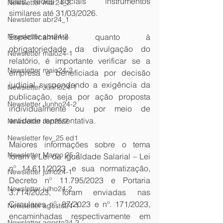
sites, redes sociais   instrumentos 
Newsletter mar24_2
similares até 31/03/2026. 
Newsletter abr24_1
Especificamente quanto à 
Newsletter abr24-2
obrigatoriedade da divulgação do 
Newsletter maio24-1
relatório, é importante verificar se a 
Newsletter maio24-2
empresa é beneficiada por decisão 
judicial suspendendo a exigência da 
Newsletter Junho24-1
publicação, seja por ação proposta 
Newsletter Junho24-2
individualmente ou por meio de 
entidade representativa.
Newsletter Jan25/2
Newsletter fev_25 ed1
Maiores informações sobre o tema 
Newsletter Março 25-2
foram a Lei da Igualdade Salarial – Lei 
nº 14.611/2023 e sua normatização, 
Newsletter julho24-1
Decreto nº 11.795/2023 e Portaria 
Newsletter julho24-2
3.714/2023, foram enviadas nas 
Circulares nº. 87/2023 e nº. 171/2023, 
Newsletter agosto24-1
encaminhadas respectivamente em 
Newsletter agosto24-2