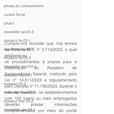
pílulas do conhecimento
cursos Senai
pilula1
newsletter jan23-2
mosaico fev23-1
Cumpre-nos recordar que, nos termos 
da Portaria MTE nº 3.714/2023, a qual 
newsletter fev23-1
estabeleceu
mosaico fev23-2
os procedimentos e prazos para a 
newsletter mar/23-1
elaboração do Relatório de 
Transparência Salarial, instituído pela 
mosaico mar23-1
Lei nº 14.611/2023 e regulamentado 
mosaico 23-2
pelo Decreto nº 11.795/2023, durante o 
mês de fevereiro, os estabelecimentos 
newsletter mar23-2
com 100 (cem) ou mais empregados 
mosaico mar 23-2
deverão prestar informações 
newsletter abr 23-1
complementares por meio do portal 