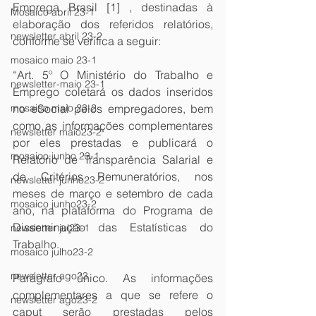
Emprega Brasil [1] , destinadas à 
Mosaico abril 23-1
elaboração dos referidos relatórios, 
newsletter abril 23-2
conforme se verifica a seguir:
mosaico maio 23-1
“Art. 5º O Ministério do Trabalho e 
newsletter-maio 23-1
Emprego coletará os dados inseridos 
no eSocial pelos empregadores, bem 
mosaico maio 23-2
como as informações complementares 
newsletter maio23-2
por eles prestadas e publicará o 
mosaico junho 23-1
Relatório de Transparência Salarial e 
de Critérios Remuneratórios, nos 
newsletter junho23-2
meses de março e setembro de cada 
mosaico junho23-2
ano, na plataforma do Programa de 
Disseminação das Estatísticas do 
newsletter jul23-1
Trabalho.
mosaico julho23-2
newsletter ago23
Parágrafo único. As informações 
complementares a que se refere o 
newsletter ago23-2
caput serão prestadas pelos 