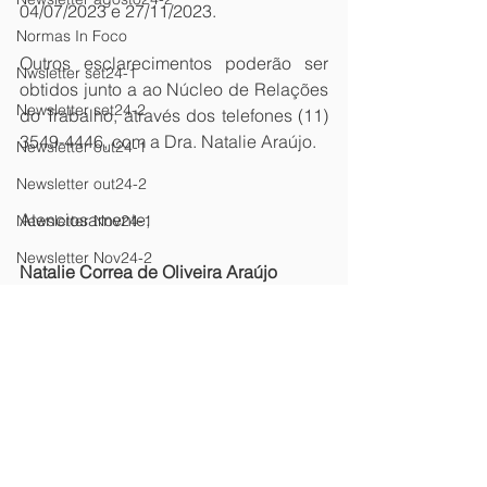
04/07/2023 e 27/11/2023.
Normas In Foco
Outros esclarecimentos poderão ser 
Nwsletter set24-1
obtidos junto a ao Núcleo de Relações 
Newsletter set24-2
do Trabalho, através dos telefones (11) 
3549-4446, com a Dra. Natalie Araújo.
Newsletter out24-1
Newsletter out24-2
Atenciosamente, 
Newsletter Nov24-1
Newsletter Nov24-2
Natalie Correa de Oliveira Araújo
Newsletter Dez 24-1
Advogada DESIN - Fiesp.
newsletter
Newsletter Dez24-2
Newsletter - fev 26/2
Newsletter Fev25-1
Newsletter Fev25-2
Newsletter Mar25-1
Newsletter Mar25-2