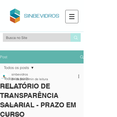
Post
Todos os posts
sinbevidros
Todos os posts
24 de fev.
2 min de leitura
RELATÓRIO DE
Newsletter
TRANSPARÊNCIA
Geral
SALARIAL - PRAZO EM
Boletim fev2
CURSO
destaque