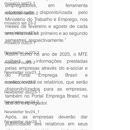
mosaico set23-1
empregadores, em ferramenta 
informatizada disponibilizada pelo 
newsletter set23-2
Ministério do Trabalho e Emprego, nos 
mosaico set 23-2
meses de fevereiro e agosto de cada 
ano, relativas ao primeiro e ao segundo 
newsletter out23-1
semestres, respectivamente.”
mosaico out23-1
Newsletter out23-2
Assim como no ano de 2025, o MTE 
colherá as informações prestadas 
mosaico out23-2
pelas empresas através do e-social e 
Newsletter nov23_1
do Portal Emprega Brasil e 
confeccionará os relatórios, que serão 
mosaico nov23-2
disponibilizados para as empresas, 
Newsletter dez23-1
também no Portal Emprega Brasil, na 
Newsletter jan24-2
aba do empregador. 
Newsletter fev24_1
Após, as empresas deverão dar 
Newsletter mar24_1
publicidade aos relatórios em seus 