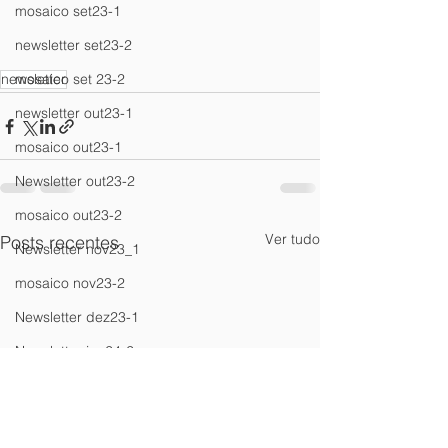
mosaico set23-1
newsletter set23-2
mosaico set 23-2
newsletter
newsletter out23-1
mosaico out23-1
Newsletter out23-2
mosaico out23-2
Ver tudo
Posts recentes
Newsletter nov23_1
mosaico nov23-2
Newsletter dez23-1
Newsletter jan24-2
Newsletter fev24_1
Newsletter mar24_1