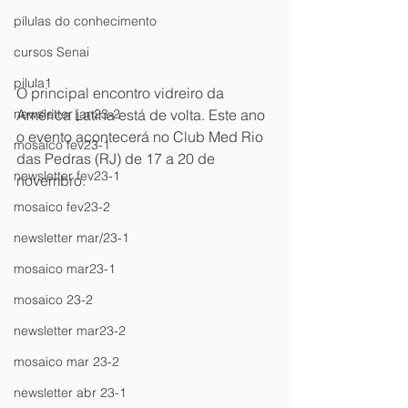
pílulas do conhecimento
cursos Senai
pilula1
O principal encontro vidreiro da 
newsletter jan23-2
América Latina está de volta. Este ano 
o evento acontecerá no Club Med Rio 
mosaico fev23-1
das Pedras (RJ) de 17 a 20 de 
newsletter fev23-1
novembro.
mosaico fev23-2
newsletter mar/23-1
mosaico mar23-1
mosaico 23-2
newsletter mar23-2
mosaico mar 23-2
newsletter abr 23-1