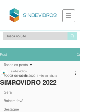
Post
Todos os posts
sinbevidros
Todos os posts
9 de mai. de 2022
1 min de leitura
SIMPOVIDRO 2022
Newsletter
Geral
Boletim fev2
destaque