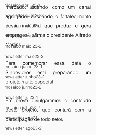
Mosaico abril 23-1
mercado, atuando como um canal 
newsletter abril 23-2
agregador buscando o fortalecimento 
dessa indústria que produz e gera 
mosaico maio 23-1
empregos”, afirma o presidente Alfredo 
newsletter-maio 23-1
Martins.
mosaico maio 23-2
newsletter maio23-2
Para comemorar essa data o 
mosaico junho 23-1
Sinbevidros está preparando um 
newsletter junho23-2
projeto muito especial.
mosaico junho23-2
newsletter jul23-1
Em breve divulgaremos o conteúdo 
mosaico julho23-2
deste projeto, que contará com a 
newsletter ago23
participação de todo setor.
newsletter ago23-2