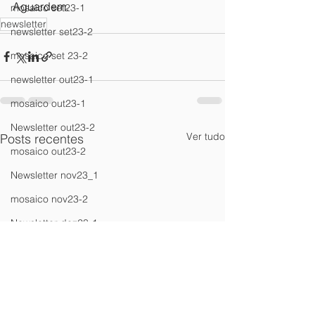
Aguardem.
mosaico set23-1
newsletter
newsletter set23-2
mosaico set 23-2
newsletter out23-1
mosaico out23-1
Newsletter out23-2
Ver tudo
Posts recentes
mosaico out23-2
Newsletter nov23_1
mosaico nov23-2
Newsletter dez23-1
Newsletter jan24-2
Newsletter fev24_1
Newsletter mar24_1