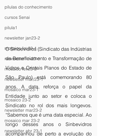
pílulas do conhecimento
cursos Senai
pilula1
newsletter jan23-2
mosaico fev23-1
O Sinbevidros (Sindicato das Indústrias 
de Beneficiamento e Transformação de 
newsletter fev23-1
Vidros e Cristais Planos do Estado de 
mosaico fev23-2
São Paulo) está comemorando 80 
newsletter mar/23-1
anos. A data, reforça o papel da 
mosaico mar23-1
Entidade junto ao setor e coloca o 
mosaico 23-2
Sindicato no rol dos mais longevos. 
newsletter mar23-2
“Sabemos que é uma data especial. Ao 
mosaico mar 23-2
longo desses anos o Sinbevidros 
newsletter abr 23-1
acompanhou de perto a evolução do 