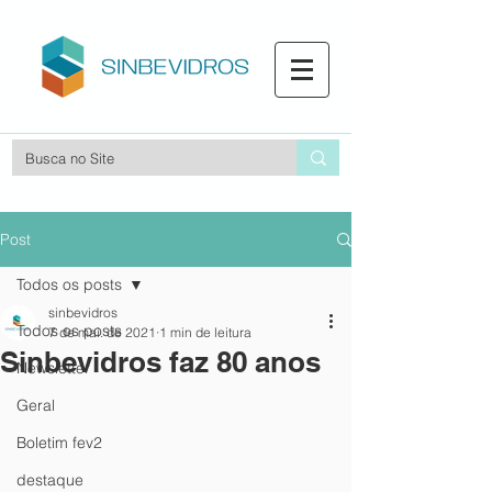
Post
Todos os posts
sinbevidros
Todos os posts
7 de mai. de 2021
1 min de leitura
Sinbevidros faz 80 anos
Newsletter
Geral
Boletim fev2
destaque