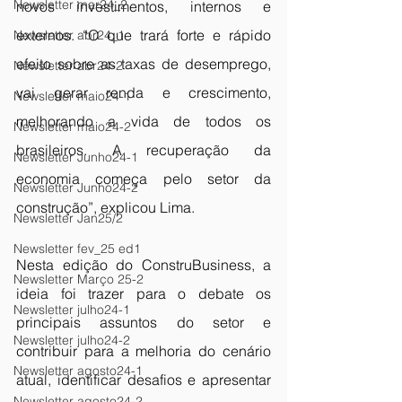
Newsletter mar24_2
novos investimentos, internos e 
externos. “O que trará forte e rápido 
Newsletter abr24_1
efeito sobre as taxas de desemprego, 
Newsletter abr24-2
vai gerar renda e crescimento, 
Newsletter maio24-1
melhorando a vida de todos os 
Newsletter maio24-2
brasileiros. A recuperação da 
Newsletter Junho24-1
economia começa pelo setor da 
Newsletter Junho24-2
construção”, explicou Lima.
Newsletter Jan25/2
Newsletter fev_25 ed1
Nesta edição do ConstruBusiness, a 
Newsletter Março 25-2
ideia foi trazer para o debate os 
Newsletter julho24-1
principais assuntos do setor e 
Newsletter julho24-2
contribuir para a melhoria do cenário 
Newsletter agosto24-1
atual, identificar desafios e apresentar 
Newsletter agosto24-2