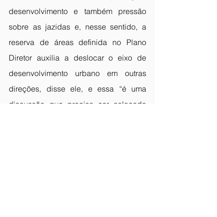
desenvolvimento e também pressão 
sobre as jazidas e, nesse sentido, a 
reserva de áreas definida no Plano 
Diretor auxilia a deslocar o eixo de 
desenvolvimento urbano em outras 
direções, disse ele, e essa “é uma 
discussão que precisa ser colocada 
em prática”.
Um dos problemas apontados pelo 
Caderno Técnico do ConstruBusiness 
é a falta de celeridade de processos 
ligados ao cumprimento de contratos, 
particularmente aqueles ligados a 