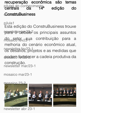
recuperação econômica são temas 
pílulas do conhecimento
centrais da 14ª edição do 
ConstruBusiness
cursos Senai
pilula1
Esta edição do ConstruBusiness trouxe 
newsletter jan23-2
para o debate os principais assuntos 
do setor, sua contribuição para a 
mosaico fev23-1
melhoria do cenário econômico atual, 
newsletter fev23-1
os desafios, projetos e as medidas que 
podem fortalecer a cadeia produtiva da 
mosaico fev23-2
construção.
newsletter mar/23-1
mosaico mar23-1
mosaico 23-2
newsletter mar23-2
mosaico mar 23-2
newsletter abr 23-1