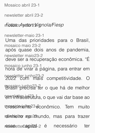
Mosaico abril 23-1
newsletter abril 23-2
Fotos: Ayrton Vignola/Fiesp
mosaico maio 23-1
newsletter-maio 23-1
Uma das prioridades para o Brasil, 
mosaico maio 23-2
após quase dois anos de pandemia, 
newsletter maio23-2
deve ser a recuperação econômica. “É 
mosaico junho 23-1
hora de virar a página, para entrar em 
newsletter junho23-2
2022 com mais competitividade. O 
mosaico junho23-2
Brasil precisa ter o que há de melhor 
newsletter jul23-1
em infraestrutura, o que vai dar base ao 
mosaico julho23-2
crescimento econômico. Tem muito 
dinheiro no mundo, mas para trazer 
newsletter ago23
esse capital é necessário ter 
newsletter ago23-2