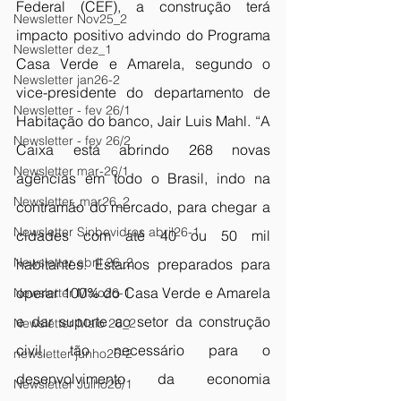
Federal (CEF), a construção terá 
Newsletter Nov25_2
impacto positivo advindo do Programa 
Newsletter dez_1
Casa Verde e Amarela, segundo o 
Newsletter jan26-2
vice-presidente do departamento de 
Newsletter - fev 26/1
Habitação do banco, Jair Luis Mahl. “A 
Newsletter - fev 26/2
Caixa está abrindo 268 novas 
Newsletter mar-26/1
agências em todo o Brasil, indo na 
Newsletter_mar26_2
contramão do mercado, para chegar a 
Newsletter Sinbevidros abril26-1
cidades com até 40 ou 50 mil 
Newsletter abril 26_2
habitantes. Estamos preparados para 
operar 100% do Casa Verde e Amarela 
Newsletter Maio26-1
e dar suporte ao setor da construção 
Newsletter Maio 26_2
civil, tão necessário para o 
newsletter junho26-2
desenvolvimento da economia 
Newsletter Julho26/1