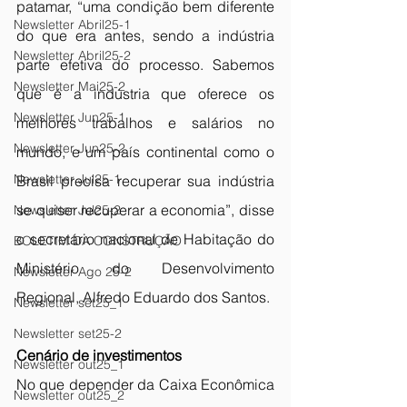
patamar, “uma condição bem diferente 
Newsletter Abril25-1
do que era antes, sendo a indústria 
Newsletter Abril25-2
parte efetiva do processo. Sabemos 
Newsletter Mai25-2
que é a indústria que oferece os 
Newsletter Jun25-1
melhores trabalhos e salários no 
Newsletter Jun25-2
mundo, e um país continental como o 
Newsletter Jul25-1
Brasil precisa recuperar sua indústria 
se quiser recuperar a economia”, disse 
Newsletter Jul25-2
o secretário nacional de Habitação do 
BOLETIM DA CONSTRUÇÃO
Ministério do Desenvolvimento 
Newsletter Ago 25-2
Regional, Alfredo Eduardo dos Santos.
Newsletter set25_1
Newsletter set25-2
Cenário de investimentos
Newsletter out25_1
No que depender da Caixa Econômica 
Newsletter out25_2