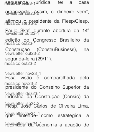
segurança jurídica, ter a casa 
mosaico set23-1
organizada. Assim, o dinheiro vem”, 
newsletter set23-2
afirmou o presidente da Fiesp/Ciesp, 
mosaico set 23-2
Paulo Skaf, durante abertura da 14ª 
newsletter out23-1
edição do Congresso Brasileiro da 
mosaico out23-1
Construção (ConstruBusiness), na 
Newsletter out23-2
segunda-feira (29/11).
mosaico out23-2
Newsletter nov23_1
Essa visão é compartilhada pelo 
mosaico nov23-2
presidente do Conselho Superior da 
Newsletter dez23-1
Indústria da Construção (Consic) da 
Newsletter jan24-2
Fiesp, José Carlos de Oliveira Lima, 
Newsletter fev24_1
que entende como estratégica a 
Newsletter mar24_1
retomada da economia a atração de 