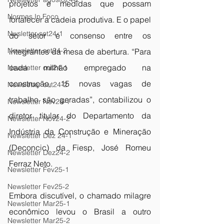
projetos e medidas que possam 
Normas In Foco
fortalecer a cadeia produtiva. E o papel 
Nwsletter set24-1
do setor é consenso entre os 
Newsletter set24-2
integrantes da mesa de abertura. “Para 
cada milhão empregado na 
Newsletter out24-1
construção, 15 novas vagas de 
Newsletter out24-2
trabalho são geradas”, contabilizou o 
Newsletter Nov24-1
diretor titular do Departamento da 
Newsletter Nov24-2
Indústria da Construção e Mineração 
Newsletter Dez 24-1
(Deconcic) da Fiesp, José Romeu 
Newsletter Dez24-2
Ferraz Neto.
Newsletter Fev25-1
Newsletter Fev25-2
Embora discutível, o chamado milagre 
Newsletter Mar25-1
econômico levou o Brasil a outro 
Newsletter Mar25-2