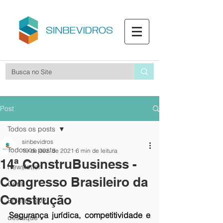
Post
Todos os posts
sinbevidros
Todos os posts
19 de dez. de 2021
6 min de leitura
14ª ConstruBusiness -
Newsletter
Congresso Brasileiro da
Geral
Construção
Boletim fev2
Segurança jurídica, competitividade e 
destaque