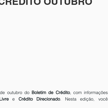
 CRÉDITO OUTUBRO
fev23-1
mosaico fev23-2
newsletter mar/23-1
3-2
newsletter mar23-2
mosaico mar 23-2
abril 23-1
newsletter abril 23-2
mosaico maio 23-1
o maio 23-2
newsletter maio23-2
er junho23-2
mosaico junho23-2
newsletter jul23-1
 de outubro do 
Boletim de Crédito
, com informações 
Livre 
e 
Crédito Direcionado
. Nesta edição, você 
r ago23
newsletter ago23-2