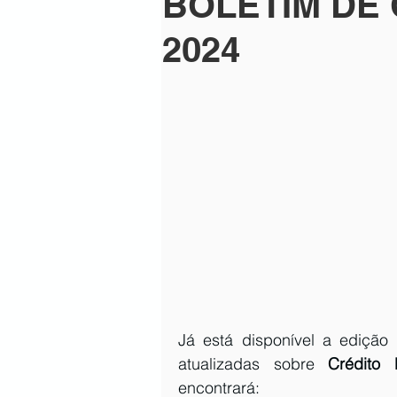
BOLETIM DE
mosaico fev23-1
newsletter 
2024
mosaico mar23-1
mosaico 2
newsletter abr 23-1
Mosaico 
newsletter-maio 23-1
mosaic
mosaico junho 23-1
newslett
Já está disponível a edição
atualizadas sobre 
Crédito 
encontrará: 
mosaico julho23-2
newslette