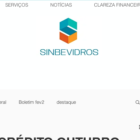
SERVIÇOS
NOTÍCIAS
CLAREZA FINANCEI
ral
Boletim fev2
destaque
sos Senai
pilula1
newsletter jan23-2