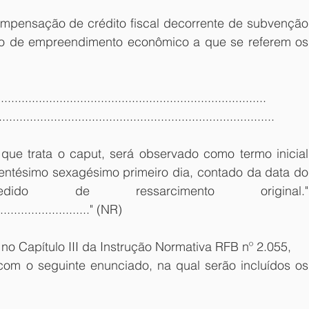
ompensação de crédito fiscal decorrente de subvenção 
o de empreendimento econômico a que se referem os 
...........................................................................
................................................................................
que trata o caput, será observado como termo inicial 
ntésimo sexagésimo primeiro dia, contado da data do 
do de ressarcimento original." 
..........................." (NR)
 no Capítulo III da Instrução Normativa RFB nº 2.055,
m o seguinte enunciado, na qual serão incluídos os 