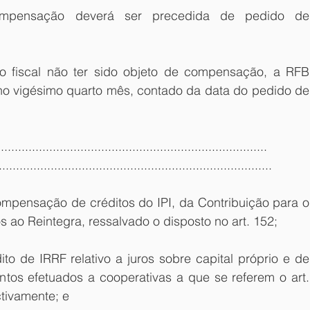
mpensação deverá ser precedida de pedido de 
o fiscal não ter sido objeto de compensação, a RFB 
no vigésimo quarto mês, contado da data do pedido de 
...........................................................................
...............................................................................
compensação de créditos do IPI, da Contribuição para o 
s ao Reintegra, ressalvado o disposto no art. 152; 
o de IRRF relativo a juros sobre capital próprio e de 
tos efetuados a cooperativas a que se referem o art. 
ctivamente; e