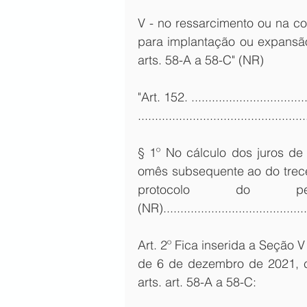
V - no ressarcimento ou na c
para implantação ou expansã
arts. 58-A a 58-C" (NR)
"Art. 152. ....................................
.................................................
§ 1º No cálculo dos juros de 
omês subsequente ao do trece
protocolo do pedi
(NR).........................................
Art. 2º Fica inserida a Seção V
de 6 de dezembro de 2021, co
arts. art. 58-A a 58-C: