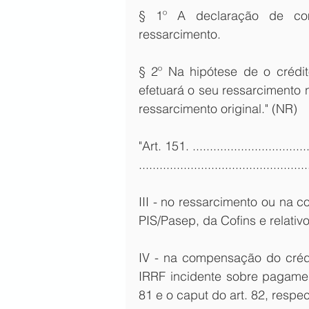
§ 1º A declaração de co
ressarcimento.
§ 2º Na hipótese de o crédit
efetuará o seu ressarcimento 
ressarcimento original." (NR)
"Art. 151. ....................................
.................................................
III - no ressarcimento ou na 
PIS/Pasep, da Cofins e relativo
IV - na compensação do crédit
IRRF incidente sobre pagamen
81 e o caput do art. 82, respe