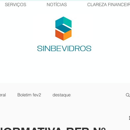
SERVIÇOS
NOTÍCIAS
CLAREZA FINANCEI
ral
Boletim fev2
destaque
sos Senai
pilula1
newsletter jan23-2