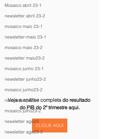
Mosaico abril 23-1
newsletter abril 23-2
mosaico maio 23-1
newsletter-maio 23-1
mosaico maio 23-2
newsletter maio23-2
mosaico junho 23-1
newsletter junho23-2
mosaico junho23-2
Veja a análise completa 
do resultado 
newsletter jul23-1
do PIB do 2º trimestre aqui.
mosaico julho23-2
newsletter ago23
CLIQUE AQUI
newsletter ago23-2