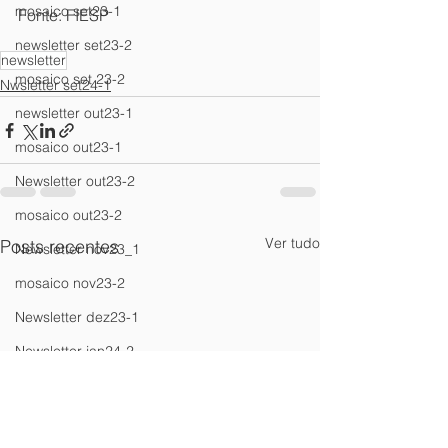
mosaico set23-1
Fonte: FIESP
newsletter set23-2
newsletter
mosaico set 23-2
Nwsletter set24-1
newsletter out23-1
mosaico out23-1
Newsletter out23-2
mosaico out23-2
Ver tudo
Posts recentes
Newsletter nov23_1
mosaico nov23-2
Newsletter dez23-1
Newsletter jan24-2
Newsletter fev24_1
Newsletter mar24_1