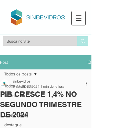
Post
Todos os posts
sinbevidros
Todos os posts
8 de set. de 2024
1 min de leitura
PIB CRESCE 1,4% NO
Newsletter
SEGUNDO TRIMESTRE
Geral
DE 2024
Boletim fev2
destaque