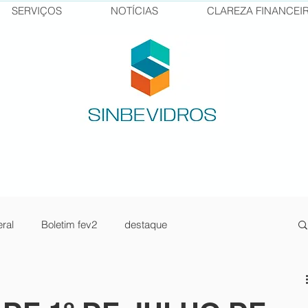
SERVIÇOS
NOTÍCIAS
CLAREZA FINANCEI
ral
Boletim fev2
destaque
sos Senai
pilula1
newsletter jan23-2