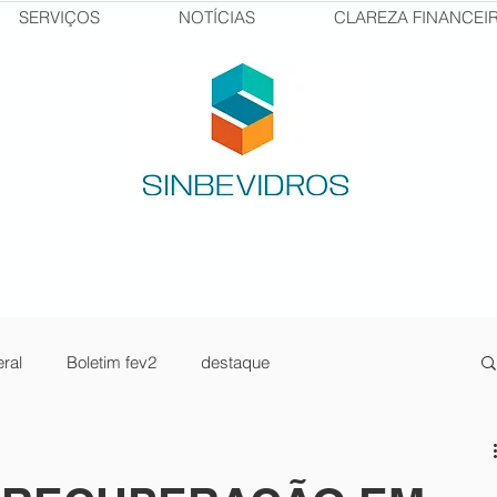
SERVIÇOS
NOTÍCIAS
CLAREZA FINANCEI
ral
Boletim fev2
destaque
sos Senai
pilula1
newsletter jan23-2