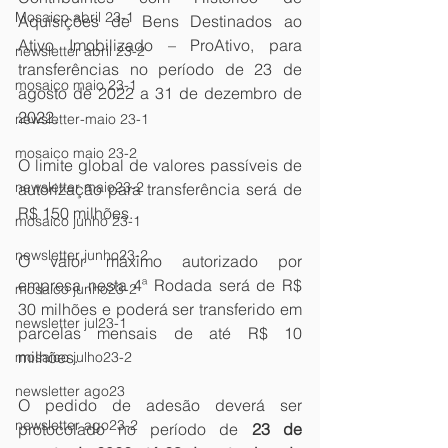
Mosaico abril 23-1
Aquisições de Bens Destinados ao 
Ativo Imobilizado – ProAtivo, para 
newsletter abril 23-2
transferências no período de 23 de 
mosaico maio 23-1
agosto de 2022 a 31 de dezembro de 
2022.
newsletter-maio 23-1
mosaico maio 23-2
O limite global de valores passíveis de 
newsletter maio23-2
autorização para transferência será de 
R$ 150 milhões.
mosaico junho 23-1
newsletter junho23-2
O valor máximo autorizado por 
empresa nesta 4ª Rodada será de R$ 
mosaico junho23-2
30 milhões e poderá ser transferido em 
newsletter jul23-1
parcelas mensais de até R$ 10 
milhões.
mosaico julho23-2
newsletter ago23
O pedido de adesão deverá ser 
newsletter ago23-2
protocolado no período de 
23 de 