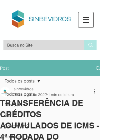
Post
Todos os posts
sinbevidros
Todos os posts
29 de ago. de 2022
1 min de leitura
TRANSFERÊNCIA DE
Newsletter
CRÉDITOS
Geral
ACUMULADOS DE ICMS -
Boletim fev2
4ª RODADA DO
destaque