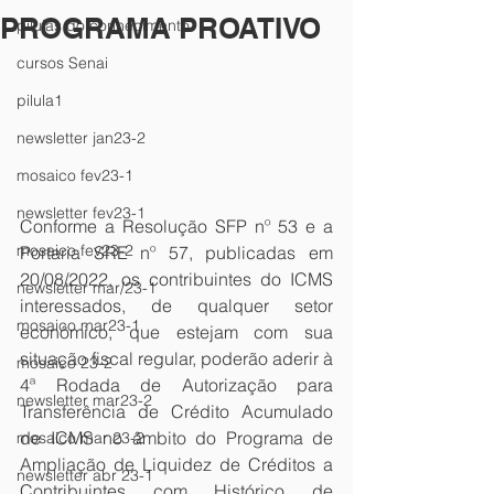
PROGRAMA PROATIVO
pílulas do conhecimento
cursos Senai
pilula1
newsletter jan23-2
mosaico fev23-1
newsletter fev23-1
Conforme a Resolução SFP nº 53 e a 
mosaico fev23-2
Portaria SRE nº 57, publicadas em 
20/08/2022, os contribuintes do ICMS 
newsletter mar/23-1
interessados, de qualquer setor 
mosaico mar23-1
econômico, que estejam com sua 
situação fiscal regular, poderão aderir à 
mosaico 23-2
4ª Rodada de Autorização para 
newsletter mar23-2
Transferência de Crédito Acumulado 
de ICMS no âmbito do Programa de 
mosaico mar 23-2
Ampliação de Liquidez de Créditos a 
newsletter abr 23-1
Contribuintes com Histórico de 