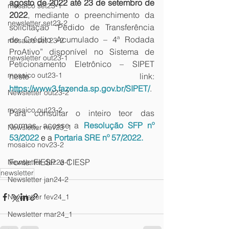
agosto de 2022 até 23 de setembro de 
mosaico set23-1
2022
, mediante o preenchimento da 
newsletter set23-2
solicitação “Pedido de Transferência 
de Crédito Acumulado – 4ª Rodada 
mosaico set 23-2
ProAtivo” disponível no Sistema de 
newsletter out23-1
Peticionamento Eletrônico – SIPET 
mosaico out23-1
neste link: 
https://www3.fazenda.sp.gov.br/SIPET/
.
Newsletter out23-2
mosaico out23-2
Para consultar o inteiro teor das 
normas, acesse a
Resolução SFP nº 
Newsletter nov23_1
53/2022
e a
Portaria SRE nº 57/2022
.
mosaico nov23-2
Fonte: FIESP  e CIESP
Newsletter dez23-1
newsletter
Newsletter jan24-2
Newsletter fev24_1
Newsletter mar24_1