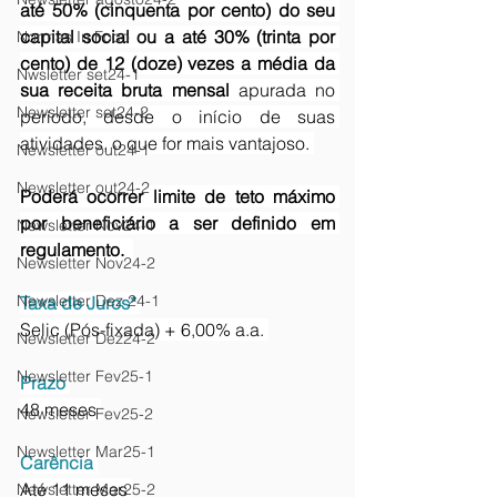
até 50% (cinquenta por cento) do seu 
capital social ou a até 30% (trinta por 
Normas In Foco
cento) de 12 (doze) vezes a média da 
Nwsletter set24-1
sua receita bruta mensal
 apurada no 
Newsletter set24-2
período, desde o início de suas 
atividades, o que for mais vantajoso. 
Newsletter out24-1
Newsletter out24-2
Poderá ocorrer limite de teto máximo 
por beneficiário a ser definido em 
Newsletter Nov24-1
regulamento.  
Newsletter Nov24-2
Newsletter Dez 24-1
Taxa de Juros*
Selic (Pós-fixada) + 6,00% a.a. 
Newsletter Dez24-2
Newsletter Fev25-1
Prazo 
48 meses 
Newsletter Fev25-2
Newsletter Mar25-1
Carência
Até 11 meses 
Newsletter Mar25-2