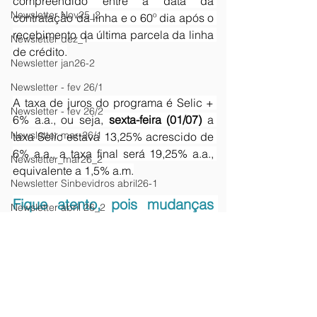
compreendido entre a data da 
Newsletter Nov25_2
contratação da linha e o 60º dia após o 
recebimento da última parcela da linha 
Newsletter dez_1
de crédito.
Newsletter jan26-2
Newsletter - fev 26/1
A taxa de juros do programa é Selic + 
Newsletter - fev 26/2
6% a.a., ou seja, 
sexta-feira (01/07) 
a 
Newsletter mar-26/1
taxa Selic estava 13,25% acrescido de 
6% a.a., a taxa final será 19,25% a.a., 
Newsletter_mar26_2
equivalente a 1,5% a.m.
Newsletter Sinbevidros abril26-1
Fique atento, pois mudanças 
Newsletter abril 26_2
na taxa Selic interferem no 
Newsletter Maio26-1
fluxo de pagamento das 
parcelas de seu financiamento.
Newsletter Maio 26_2
newsletter junho26-2
Confira a previsão da Selic:
Newsletter Julho26/1
Expectativa da Taxa Selic (em % a.a.) 