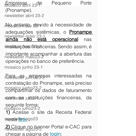
Empresas de Pequeno Porte 
Mosaico abril 23-1
(Pronampe).
newsletter abril 23-2
No entanto, devido à necessidade de 
mosaico maio 23-1
adequações sistêmicas, o 
Pronampe 
newsletter-maio 23-1
ainda não está operacional
 nas 
instituições financeiras. Sendo assim, é 
mosaico maio 23-2
importante acompanhar a abertura das 
newsletter maio23-2
operações no banco de preferência.
mosaico junho 23-1
Para as empresas interessadas na 
newsletter junho23-2
contratação do Pronampe, será preciso 
mosaico junho23-2
compartilhar os dados de faturamento 
com as instituições financeiras, da 
newsletter jul23-1
seguinte forma:
mosaico julho23-2
1) 
Acesse o site da Receita Federal 
newsletter ago23
neste 
link
;
2)
 Clique no banner Portal e-CAC para 
newsletter ago23-2
chegar a página de 
login
;