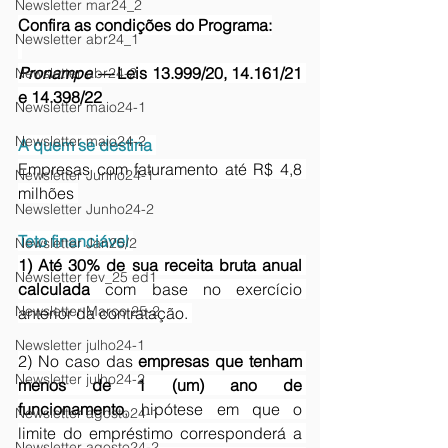
Newsletter mar24_2
Confira as condições do Programa:
Newsletter abr24_1
Pronampe — 
Leis 13.999/20, 14.161/21 
Newsletter abr24-2
e 14.398/22
Newsletter maio24-1
Newsletter maio24-2
A quem se destina 
Empresas com faturamento até R$ 4,8 
Newsletter Junho24-1
milhões 
Newsletter Junho24-2
Teto financiável
Newsletter Jan25/2
1) Até 30% de sua receita bruta anual 
Newsletter fev_25 ed1
calculada
 com base no exercício 
Newsletter Março 25-2
anterior da contratação. 
Newsletter julho24-1
2) No caso das 
empresas que tenham 
Newsletter julho24-2
menos de 1 (um) ano de 
funcionamento
, hipótese em que o 
Newsletter agosto24-1
limite do empréstimo corresponderá a 
Newsletter agosto24-2