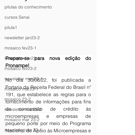
pílulas do conhecimento
cursos Senai
pilula1
newsletter jan23-2
mosaico fev23-1
Prepare-se para nova edição do 
newsletter fev23-1
Pronampe!
mosaico fev23-2
newsletter mar/23-1
No dia 30/06/22, foi publicada a 
Portaria da Receita Federal do Brasil nº 
mosaico mar23-1
191, que estabelece as regras para o 
mosaico 23-2
fornecimento de informações para fins 
de concessão de crédito às 
newsletter mar23-2
microempresas e empresas de 
mosaico mar 23-2
pequeno porte por meio do Programa 
newsletter abr 23-1
Nacional de Apoio às Microempresas e 