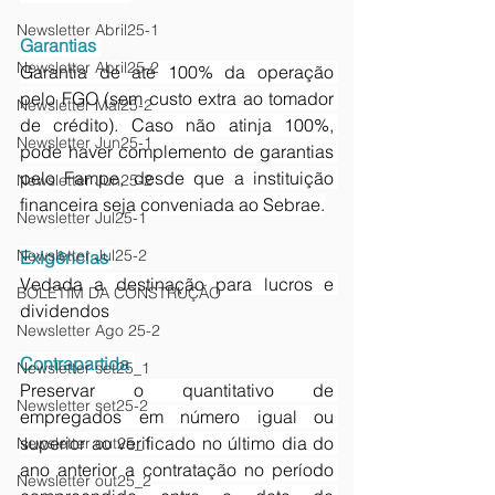
Newsletter Abril25-1
Garantias
Newsletter Abril25-2
Garantia de até 100% da operação 
pelo FGO (sem custo extra ao tomador 
Newsletter Mai25-2
de crédito). Caso não atinja 100%, 
Newsletter Jun25-1
pode haver complemento de garantias 
pelo Fampe, desde que a instituição 
Newsletter Jun25-2
financeira seja conveniada ao Sebrae.
Newsletter Jul25-1
Newsletter Jul25-2
Exigências 
Vedada a destinação para lucros e 
BOLETIM DA CONSTRUÇÃO
dividendos 
Newsletter Ago 25-2
Contrapartida
Newsletter set25_1
Preservar o quantitativo de 
Newsletter set25-2
empregados em número igual ou 
superior ao verificado no último dia do 
Newsletter out25_1
ano anterior a contratação no período 
Newsletter out25_2