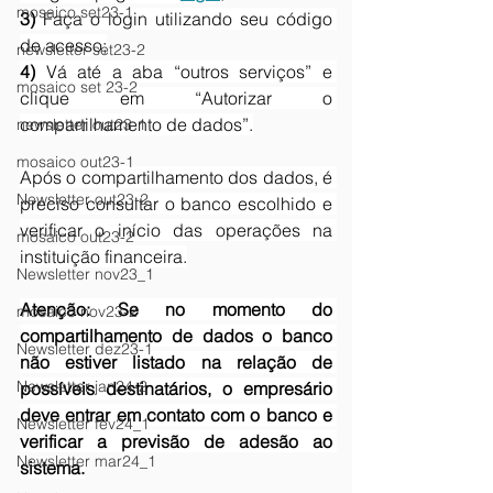
mosaico set23-1
3)
 Faça o login utilizando seu código 
de acesso;
newsletter set23-2
4)
 Vá até a aba “outros serviços” e 
mosaico set 23-2
clique em “Autorizar o 
compartilhamento de dados”.
newsletter out23-1
mosaico out23-1
Após o compartilhamento dos dados, é 
Newsletter out23-2
preciso consultar o banco escolhido e 
verificar o início das operações na 
mosaico out23-2
instituição financeira.
Newsletter nov23_1
Atenção: Se no momento do 
mosaico nov23-2
compartilhamento de dados o banco 
Newsletter dez23-1
não estiver listado na relação de 
Newsletter jan24-2
possíveis destinatários, o empresário 
deve entrar em contato com o banco e 
Newsletter fev24_1
verificar a previsão de adesão ao 
Newsletter mar24_1
sistema.