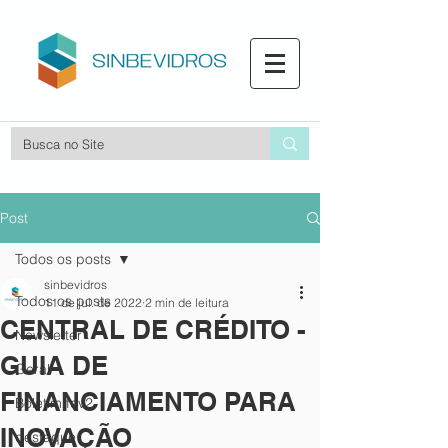
Post
Todos os posts
sinbevidros
Todos os posts
11 de jul. de 2022
2 min de leitura
CENTRAL DE CRÉDITO -
Newsletter
GUIA DE
Geral
FINANCIAMENTO PARA
Boletim fev2
INOVAÇÃO
destaque