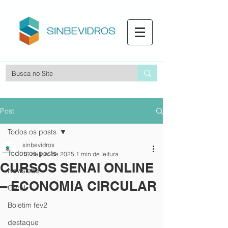
Post
Todos os posts
sinbevidros
Todos os posts
16 de jun. de 2025
1 min de leitura
CURSOS SENAI ONLINE
Newsletter
– ECONOMIA CIRCULAR
Geral
Boletim fev2
destaque