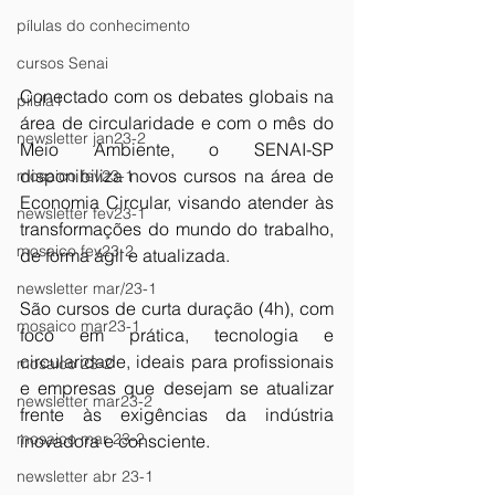
pílulas do conhecimento
cursos Senai
Conectado com os debates globais na 
pilula1
área de circularidade e com o mês do 
newsletter jan23-2
Meio Ambiente, o SENAI-SP 
disponibiliza novos cursos na área de 
mosaico fev23-1
Economia Circular, visando atender às 
newsletter fev23-1
transformações do mundo do trabalho, 
mosaico fev23-2
de forma ágil e atualizada.
newsletter mar/23-1
São cursos de curta duração (4h), com 
mosaico mar23-1
foco em prática, tecnologia e 
circularidade, ideais para profissionais 
mosaico 23-2
e empresas que desejam se atualizar 
newsletter mar23-2
frente às exigências da indústria 
mosaico mar 23-2
inovadora e consciente.
newsletter abr 23-1