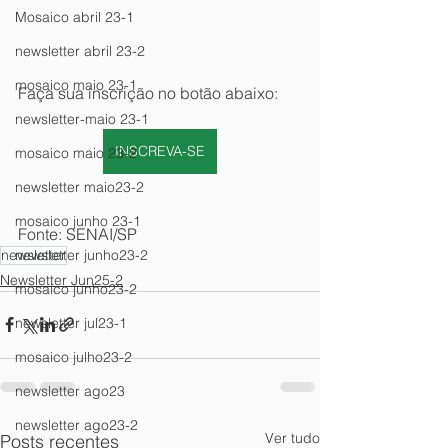
Mosaico abril 23-1
newsletter abril 23-2
mosaico maio 23-1
Faça sua inscrição no botão abaixo:
newsletter-maio 23-1
INSCREVA-SE
mosaico maio 23-2
newsletter maio23-2
mosaico junho 23-1
Fonte: SENAI/SP
newsletter
newsletter junho23-2
Newsletter Jun25-2
mosaico junho23-2
newsletter jul23-1
mosaico julho23-2
newsletter ago23
newsletter ago23-2
Ver tudo
Posts recentes