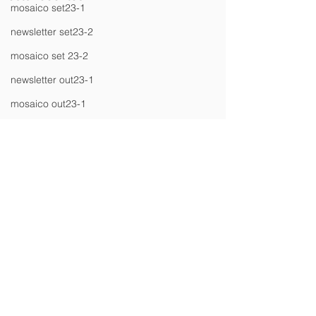
mosaico set23-1
newsletter set23-2
mosaico set 23-2
newsletter out23-1
mosaico out23-1
Newsletter out23-2
mosaico out23-2
Newsletter nov23_1
mosaico nov23-2
Newsletter dez23-1
Newsletter jan24-2
Newsletter fev24_1
Comentários
Newsletter mar24_1