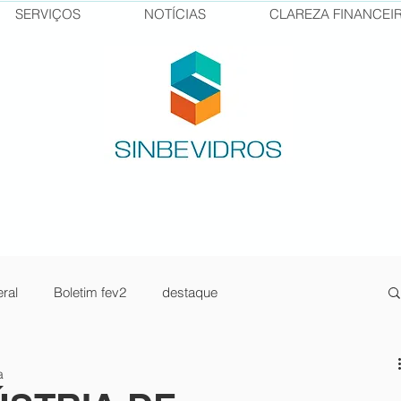
SERVIÇOS
NOTÍCIAS
CLAREZA FINANCEI
ral
Boletim fev2
destaque
sos Senai
pilula1
newsletter jan23-2
a