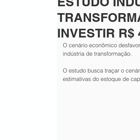
ESTUDO IND
mosaico fev23-1
newsletter 
TRANSFORM
INVESTIR R$
mosaico mar23-1
mosaico 2
O cenário econômico desfavor
indústria de transformação.
newsletter abr 23-1
Mosaico 
O estudo busca traçar o cenár
estimativas do estoque de capi
newsletter-maio 23-1
mosaic
mosaico junho 23-1
newslett
mosaico julho23-2
newslette