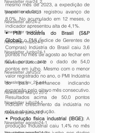
Newsletter mar24_2
mesmo mês de 2023, a expedição de 
papel ondulado registrou avanço de 
Newsletter abr24_1
8,0%. No acumulado em 12 meses, o 
Newsletter abr24-2
indicador apresentou alta de 4,1%.
Newsletter maio24-1
• PMI Indústria do Brasil (S&P 
Global): 
o PMI (Índice de Gerentes de 
Newsletter maio24-2
Compras) Indústria do Brasil caiu 3,6 
Newsletter Junho24-1
pontos no mês de agosto ao fechar em 
50,4 pontos, ante o dado de 54,0 
Newsletter Junho24-2
pontos em julho. Mesmo com o menor 
Newsletter Jan25/2
valor registrado no ano, o PMI Indústria 
Newsletter fev_25 ed1
do país permanece indicando 
expansão pelo oitavo mês consecutivo. 
Newsletter Março 25-2
Resultados acima de 50,0 pontos 
Newsletter julho24-1
indicam crescimento da indústria no 
mês e abaixo, redução.
Newsletter julho24-2
• Produção física industrial (IBGE): 
A 
Newsletter agosto24-1
produção industrial caiu 1,4% no mês 
na comparação com junho, nos dados 
Newsletter agosto24-2