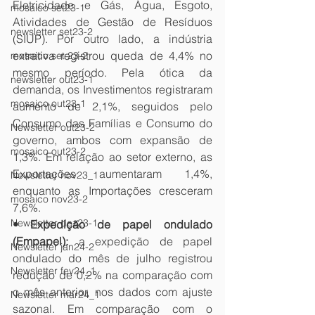
Eletricidade e Gás, Água, Esgoto, 
mosaico set23-1
Atividades de Gestão de Resíduos 
newsletter set23-2
(SIUP). Por outro lado, a indústria 
extrativa registrou queda de 4,4% no 
mosaico set 23-2
mesmo período. Pela ótica da 
newsletter out23-1
demanda, os Investimentos registraram 
mosaico out23-1
aumento de 2,1%, seguidos pelo 
Consumo das Famílias e Consumo do 
Newsletter out23-2
governo, ambos com expansão de 
mosaico out23-2
1,3%. Em relação ao setor externo, as 
Exportações aumentaram 1,4%, 
Newsletter nov23_1
enquanto as Importações cresceram 
mosaico nov23-2
7,6%. 
Newsletter dez23-1
• Expedição de papel ondulado 
(Empapel): 
a expedição de papel 
Newsletter jan24-2
ondulado do mês de julho registrou 
Newsletter fev24_1
redução de 0,2% na comparação com 
o mês anterior, nos dados com ajuste 
Newsletter mar24_1
sazonal. Em comparação com o 