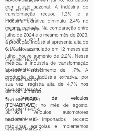
com ajuste sazonal. A indústria de 
Normas In Foco
transformação recuou 1,3% e a 
Nwsletter set24-1
indústria extrativa diminuiu 2,4% no 
mesmo período. Na comparação entre 
Newsletter set24-2
julho de 2024 e o mesmo mês de 2023, 
Newsletter out24-1
a produção industrial apresenta alta de 
6,1%. No acumulado em 12 meses até 
Newsletter out24-2
julho, houve aumento de 2,2%. Nessa 
Newsletter Nov24-1
métrica, a indústria de transformação 
Newsletter Nov24-2
apresenta crescimento de 1,7%. A 
produção da indústria extrativa, por 
Newsletter Dez 24-1
sua vez, registra alta de 4,7% nos 
Newsletter Dez24-2
últimos 12 meses.
• Vendas de veículos 
Newsletter Fev25-1
(FENABRAVE): 
no mês de agosto, 
Newsletter Fev25-2
381.924 veículos automotores 
nacionais e importados (exceto 
Newsletter Mar25-1
máquinas agrícolas e implementos 
Newsletter Mar25-2