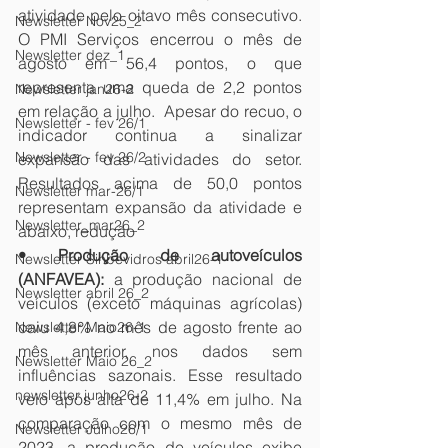
atividade pelo oitavo mês consecutivo. 
Newsletter Nov25_2
O PMI Serviços encerrou o mês de 
Newsletter dez_1
agosto em 56,4 pontos, o que 
representa uma queda de 2,2 pontos 
Newsletter jan26-2
em relação a julho.  Apesar do recuo, o 
Newsletter - fev 26/1
indicador continua a sinalizar 
Newsletter - fev 26/2
expansão das atividades do setor. 
Resultados acima de 50,0 pontos 
Newsletter mar-26/1
representam expansão da atividade e 
Newsletter_mar26_2
abaixo, redução
• Produção de autoveículos 
Newsletter Sinbevidros abril26-1
(ANFAVEA):
 a produção nacional de 
Newsletter abril 26_2
veículos (exceto máquinas agrícolas) 
caiu 4,8% no mês de agosto frente ao 
Newsletter Maio26-1
mês anterior, nos dados sem 
Newsletter Maio 26_2
influências sazonais. Esse resultado 
newsletter junho26-2
veio após alta de 11,4% em julho. Na 
comparação com o mesmo mês de 
Newsletter Julho26/1
2023, a produção de veículos exibe 