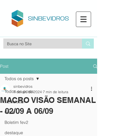
Post
Todos os posts
sinbevidros
Todos os posts
7 de set. de 2024
7 min de leitura
MACRO VISÃO SEMANAL
Newsletter
- 02/09 A 06/09
Geral
Boletim fev2
destaque