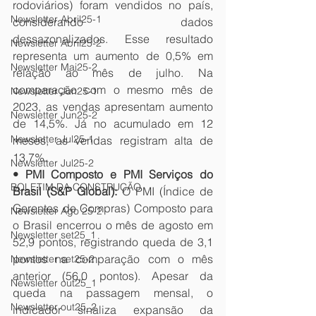
rodoviários) foram vendidos no país, 
Newsletter Abril25-1
considerando dados 
dessazonalizados. Esse resultado 
Newsletter Abril25-2
representa um aumento de 0,5% em 
Newsletter Mai25-2
relação ao mês de julho. Na 
comparação com o mesmo mês de 
Newsletter Jun25-1
2023, as vendas apresentam aumento 
Newsletter Jun25-2
de 14,5%. Já no acumulado em 12 
Newsletter Jul25-1
meses, as vendas registram alta de 
13,7%.
Newsletter Jul25-2
• PMI Composto e PMI Serviços do 
BOLETIM DA CONSTRUÇÃO
Brasil (S&P Global): 
O PMI (Índice de 
Gerentes de Compras) Composto para 
Newsletter Ago 25-2
o Brasil encerrou o mês de agosto em 
Newsletter set25_1
52,9 pontos, registrando queda de 3,1 
pontos na comparação com o mês 
Newsletter set25-2
anterior (56,0 pontos). Apesar da 
Newsletter out25_1
queda na passagem mensal, o 
Newsletter out25_2
indicador sinaliza expansão da 