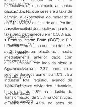
Mosaico abril 23-1
expectativa de crescimento aumentou 
para 2,46%. No que se refere à taxa de 
newsletter abril 23-2
câmbio, a expectativa do mercado é 
mosaico maio 23-1
de R$/US$ 5,33 ao final do ano. Por fim, 
a mediana das perspectivas quanto à 
newsletter-maio 23-1
taxa Selic permaneceu em 10,50% a.a.
mosaico maio 23-2
• Produto Interno Bruto (IBGE): 
o PIB 
newsletter maio23-2
brasileiro apresentou aumento de 1,4% 
no 2º trimestre em relação ao trimestre 
mosaico junho 23-1
imediatamente anterior, dado com 
newsletter junho23-2
ajuste sazonal. Pelo lado da oferta, a 
Agropecuária caiu 2,3%, enquanto o 
mosaico junho23-2
setor de Serviços aumentou 1,0%. Já a 
newsletter jul23-1
Indústria Total registrou avanço de 
mosaico julho23-2
1,8%. Dentre as Atividades Industriais, 
houve alta de 1,8% na Indústria de 
newsletter ago23
Transformação, de 3,5% na Construção 
newsletter ago23-2
e aumento de 4,2% no setor de 