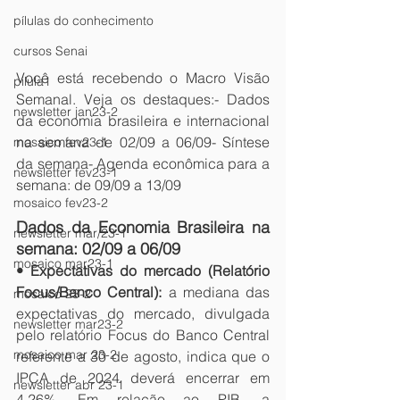
pílulas do conhecimento
cursos Senai
Você está recebendo o Macro Visão 
pilula1
Semanal. Veja os destaques:- Dados 
newsletter jan23-2
da economia brasileira e internacional 
na semana de 02/09 a 06/09- Síntese 
mosaico fev23-1
da semana- Agenda econômica para a 
newsletter fev23-1
semana: de 09/09 a 13/09
mosaico fev23-2
Dados da Economia Brasileira na 
newsletter mar/23-1
semana: 02/09 a 06/09
mosaico mar23-1
• Expectativas do mercado (Relatório 
Focus/Banco Central):
 a mediana das 
mosaico 23-2
expectativas do mercado, divulgada 
newsletter mar23-2
pelo relatório Focus do Banco Central 
mosaico mar 23-2
referente a 30 de agosto, indica que o 
IPCA de 2024 deverá encerrar em 
newsletter abr 23-1
4,26%. Em relação ao PIB, a 