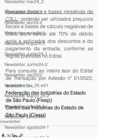
Newsletter mar24_2
Prejuízos fiscais e bases negativas de 
Newsletter abr24_1
CSLL
: poderão ser utilizados prejuízos 
Newsletter abr24-2
fiscais e bases de cálculo negativas de 
Newsletter maio24-1
CSLL para saldar até 70% do débito 
após a aplicados dos descontos e do 
Newsletter maio24-2
pagamento da entrada, conforme as 
Newsletter Junho24-1
regras previstas no Edital.
Newsletter Junho24-2
Para consulta ao inteiro teor do Edital 
Newsletter Jan25/2
de Transação por Adesão nº 01/2022, 
acesse 
aqui
.
Newsletter fev_25 ed1
Federação das Indústrias do Estado 
Newsletter Março 25-2
de São Paulo (Fiesp)
Newsletter julho24-1
Centro das Indústrias do Estado de 
São Paulo (Ciesp)
Newsletter julho24-2
newsletter
Newsletter agosto24-1
Newsletter agosto24-2