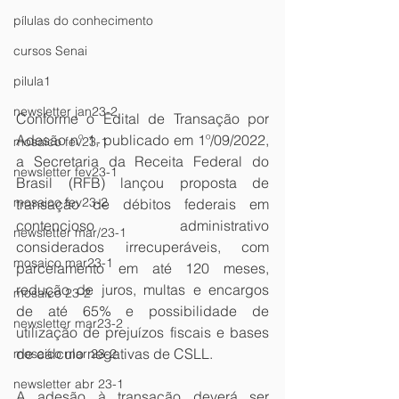
pílulas do conhecimento
cursos Senai
pilula1
newsletter jan23-2
Conforme o Edital de Transação por 
Adesão nº 1, publicado em 1º/09/2022, 
mosaico fev23-1
a Secretaria da Receita Federal do 
newsletter fev23-1
Brasil (RFB) lançou proposta de 
mosaico fev23-2
transação de débitos federais em 
contencioso administrativo 
newsletter mar/23-1
considerados irrecuperáveis, com 
mosaico mar23-1
parcelamento em até 120 meses, 
redução de juros, multas e encargos 
mosaico 23-2
de até 65% e possibilidade de 
newsletter mar23-2
utilização de prejuízos fiscais e bases 
de cálculo negativas de CSLL.
mosaico mar 23-2
newsletter abr 23-1
A adesão à transação deverá ser 