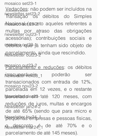
mosaico set23-1
Vedações
: não podem ser incluídos na 
newsletter set23-2
Transação os débitos do Simples 
Nacional (exceto aqueles referentes a 
mosaico set 23-2
multas por atraso das obrigações 
newsletter out23-1
acessórias); contribuições sociais e 
mosaico out23-1
débitos que já tenham sido objeto de 
parcelamento, ainda que rescindido.
Newsletter out23-2
mosaico out23-2
Parcelamento e reduções
: os débitos 
irrecuperáveis poderão ser 
Newsletter nov23_1
transacionados com entrada de 12%, 
mosaico nov23-2
parcelada em 12 vezes, e o restante 
parcelado em até 120 meses, com 
Newsletter dez23-1
reduções de juros, multas e encargos 
Newsletter jan24-2
de até 65% (sendo que para micro e 
Newsletter fev24_1
pequenas empresas e pessoas físicas, 
o desconto é de até 70% e o 
Newsletter mar24_1
parcelamento de até 145 meses).