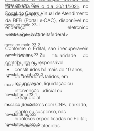
Mosaico abril 23-1
formalizada até o dia 30/11/2022
, no 
Portal do Centro Virtual de Atendimento 
newsletter abril 23-2
da RFB (Portal e-CAC), disponível no 
mosaico maio 23-1
endereço eletrônico 
<https://gov.br/receitafederal>.
newsletter-maio 23-1
mosaico maio 23-2
Conforme o Edital, são irrecuperáveis 
newsletter maio23-2
os débitos de titularidade do 
contribuinte ou responsável:
mosaico junho 23-1
constituídos há mais de 10 anos; 
newsletter junho23-2
de devedores falidos, em 
recuperação, liquidação ou 
mosaico junho23-2
intervenção judicial ou 
newsletter jul23-1
extrajudicial;
de devedores com CNPJ baixado, 
mosaico julho23-2
inapto ou suspenso, nas 
newsletter ago23
hipóteses especificadas no Edital;
newsletter ago23-2
de pessoas falecidas.