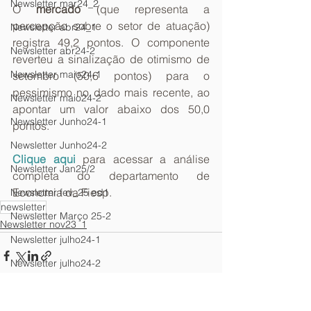
Newsletter mar24_2
O 
mercado
 (que representa a 
percepção sobre o setor de atuação) 
Newsletter abr24_1
registra 49,2 pontos. O componente 
Newsletter abr24-2
reverteu a sinalização de otimismo de 
Newsletter maio24-1
setembro (50,6 pontos) para o 
pessimismo no dado mais recente, ao 
Newsletter maio24-2
apontar um valor abaixo dos 50,0 
Newsletter Junho24-1
pontos.
Newsletter Junho24-2
Clique aqui
para acessar a análise 
Newsletter Jan25/2
completa do departamento de 
Economia da Fiesp. 
Newsletter fev_25 ed1
newsletter
Newsletter Março 25-2
Newsletter nov23_1
Newsletter julho24-1
Newsletter julho24-2
Newsletter agosto24-1
Newsletter agosto24-2