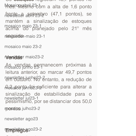
Mosaico abril 23-1
mês. Mesmo com a alta de 1,6 ponto 
frente a setembro (47,1 pontos), se 
newsletter abril 23-2
mantém a sinalização de estoques 
mosaico maio 23-1
acima do planejado pelo 21º mês 
seguido.
newsletter-maio 23-1
mosaico maio 23-2
newsletter maio23-2
Vendas 
As vendas permanecem próximas à 
mosaico junho 23-1
leitura anterior, ao marcar 49,7 pontos 
newsletter junho23-2
em outubro. No entanto, a redução de 
0,2 ponto foi suficiente para alterar a 
mosaico junho23-2
sinalização de estabilidade para o 
newsletter jul23-1
pessimismo, por se distanciar dos 50,0 
pontos.
mosaico julho23-2
newsletter ago23
newsletter ago23-2
Empregos 