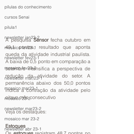
pílulas do conhecimento
cursos Senai
pilula1
newsletter jan23-2
A pesquisa 
Sensor
 fecha outubro em 
49,1 pontos, resultado que aponta 
mosaico fev23-1
queda da atividade industrial paulista. 
newsletter fev23-1
A baixa de 0,5 ponto em comparação a 
mosaico fev23-2
setembro intensifica a perspectiva de 
redução da atividade do setor. A 
newsletter mar/23-1
permanência abaixo dos 50,0 pontos 
mosaico mar23-1
indica a contração da atividade pelo 
oitavo mês consecutivo
mosaico 23-2
newsletter mar23-2
Veja os destaques: 
mosaico mar 23-2
Estoques 
newsletter abr 23-1
Os 
estoques 
registram 48,7 pontos no 