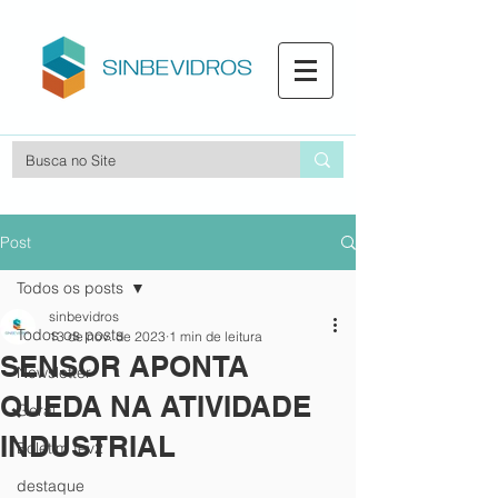
Post
Todos os posts
sinbevidros
Todos os posts
13 de nov. de 2023
1 min de leitura
SENSOR APONTA
Newsletter
QUEDA NA ATIVIDADE
Geral
INDUSTRIAL
Boletim fev2
destaque