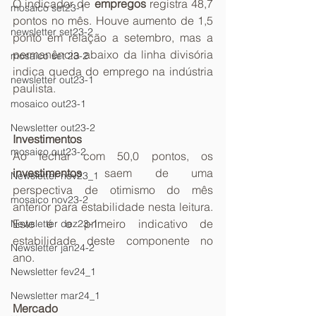
O indicador de 
empregos
 registra 48,7 
mosaico set23-1
pontos no mês. Houve aumento de 1,5 
newsletter set23-2
ponto em relação a setembro, mas a 
permanência abaixo da linha divisória 
mosaico set 23-2
indica queda do emprego na indústria 
newsletter out23-1
paulista.
mosaico out23-1
Newsletter out23-2
Investimentos 
mosaico out23-2
Ao fechar com 50,0 pontos, os 
investimentos 
saem de uma 
Newsletter nov23_1
perspectiva de otimismo do mês 
mosaico nov23-2
anterior para estabilidade nesta leitura. 
Este é o primeiro indicativo de 
Newsletter dez23-1
estabilidade deste componente no 
Newsletter jan24-2
ano.
Newsletter fev24_1
Newsletter mar24_1
Mercado 